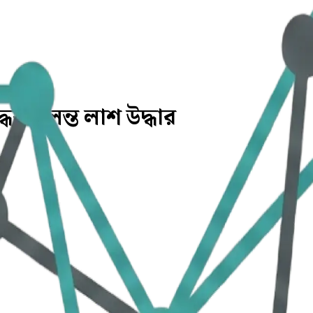
ধের ঝুলন্ত লাশ উদ্ধার