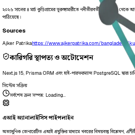
২০২৬ সালের ৪ মার্চ কুড়িগ্রামের ভূরুঙ্গামারীতে নদীতীরবর্তী একটি গাছ থেকে 
পাঠিয়েছে।
Sources
Ajker Patrika
https://www.ajkerpatrika.com/bangladesh/k
কারিগরি স্থাপত্য ও অটোমেশন
Next.js 15, Prisma ORM এবং হাই-পারফরম্যান্স PostgreSQL দ্বারা চা
সিস্টেম সক্রিয়
সর্বশেষ ক্রল সম্পন্ন
:
Loading...
এআই অ্যানালাইসিস পাইপলাইন
অত্যাধুনিক জেনারেটিভ এআই প্রযুক্তির মাধ্যমে খবরের বিষয়বস্তু বিশ্লেষণ, এন্টিট