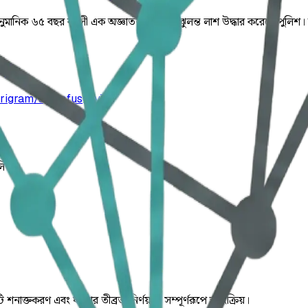
আনুমানিক ৬৫ বছর বয়সী এক অজ্ঞাতনামা বৃদ্ধের ঝুলন্ত লাশ উদ্ধার করেছে পুলিশ। স
urigram/ajpeofusgny7v
লিত।
ি শনাক্তকরণ এবং ঘটনার তীব্রতা নির্ণয় যা সম্পূর্ণরূপে স্বয়ংক্রিয়।