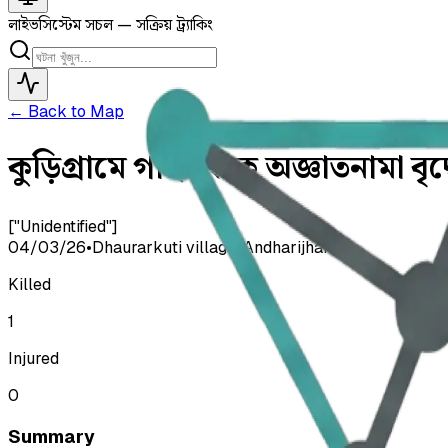
লাইভ
সিস্টেম সচল — সক্রিয় ট্র্যাকিং
← Back to Map
কুড়িগ্রামে গাছ থেকে অজ্ঞাতনামা বৃদ্
["Unidentified"]
04/03/26
•
Dhaurarkuti village, Andharijhar
Killed
1
Injured
0
Summary