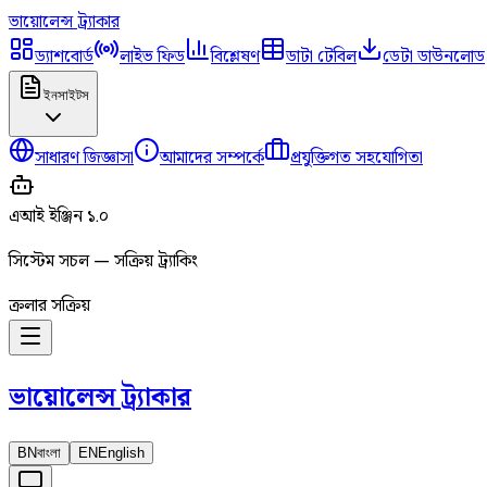
ভায়োলেন্স
ট্র্যাকার
ড্যাশবোর্ড
লাইভ ফিড
বিশ্লেষণ
ডাটা টেবিল
ডেটা ডাউনলোড
ইনসাইটস
সাধারণ জিজ্ঞাসা
আমাদের সম্পর্কে
প্রযুক্তিগত সহযোগিতা
এআই ইঞ্জিন ১.০
সিস্টেম সচল — সক্রিয় ট্র্যাকিং
ক্রলার সক্রিয়
ভায়োলেন্স
ট্র্যাকার
BN
বাংলা
EN
English