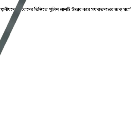
্থানীয়দের সংবাদের ভিত্তিতে পুলিশ লাশটি উদ্ধার করে ময়নাতদন্তের জন্য মর্গে