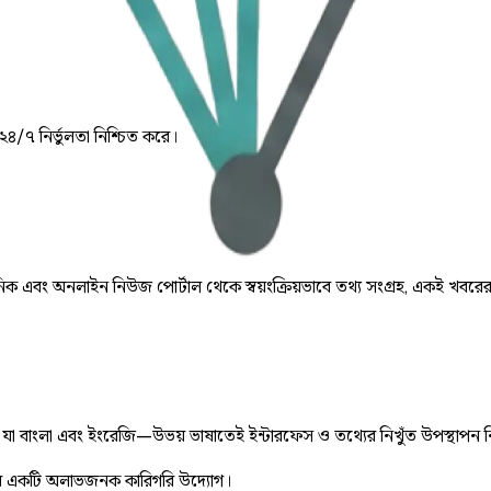
 ২৪/৭ নির্ভুলতা নিশ্চিত করে।
় দৈনিক এবং অনলাইন নিউজ পোর্টাল থেকে স্বয়ংক্রিয়ভাবে তথ্য সংগ্রহ, একই খবরে
ে, যা বাংলা এবং ইংরেজি—উভয় ভাষাতেই ইন্টারফেস ও তথ্যের নিখুঁত উপস্থাপন 
 একটি অলাভজনক কারিগরি উদ্যোগ।