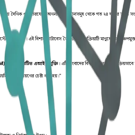
ীয় দৈনিক ও নির্ভরযোগ্য অনলাইন পোর্টালসমূহ থেকে গত ২৪ ঘণ্টার সমস্ত সংবা
ে জমা হয়। এই বিশাল ডাটাবেস তৈরির পুরো প্রক্রিয়াটি মানুষের হস্তক্ষেপমুক্ত
LM) ও জেনারেটিভ এআই প্রযুক্তি
। এটি সংবাদের বিষয়বস্তু পড়ে স্বয়ংক্রিয়ভা
িয়মিত মান উন্নয়নের চেষ্টা করা হয়।"