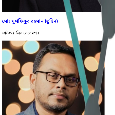
মোঃ মুশফিকুর রহমান (তুহিন)
ফাউন্ডার, লিড ডেভেলপার