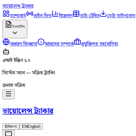
ভায়োলেন্স
ট্র্যাকার
ড্যাশবোর্ড
লাইভ ফিড
বিশ্লেষণ
ডাটা টেবিল
ডেটা ডাউনলোড
ইনসাইটস
সাধারণ জিজ্ঞাসা
আমাদের সম্পর্কে
প্রযুক্তিগত সহযোগিতা
এআই ইঞ্জিন ১.০
সিস্টেম সচল — সক্রিয় ট্র্যাকিং
ক্রলার সক্রিয়
ভায়োলেন্স
ট্র্যাকার
BN
বাংলা
EN
English