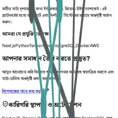
জটিল ডাটা দৃশ্যায়নের জন্য ইন্টারঅ্যাক্টিভ, রিয়েল-টাইম ড্যাশবোর্ড। এই
প্ল্যাটফর্মের মতো ম্যাপ, চার্ট এবং ফিল্টারিং সিস্টেমের মাধ্যমে অন্তর্দৃষ্টি অর্জন
করুন।
আমরা যে প্রযুক্তিতে দক্ষ
Next.js
Python
TensorFlow
PostgreSQL
Docker
AWS
আপনার সমাধান তৈরি করতে প্রস্তুত?
আসুন আলোচনা করি কিভাবে আমরা আপনার কর্মপ্রবাহ স্বয়ংক্রিয় করতে এবং
ডাটা-চালিত অন্তর্দৃষ্টি প্রদান করতে পারি।
বিশেষজ্ঞের সাথে কথা বলুন
কারিগরি স্থাপত্য ও অটোমেশন