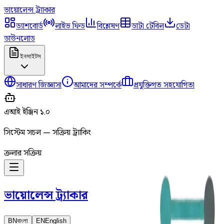
ভায়োলেন্স
ট্র্যাকার
ড্যাশবোর্ড
লাইভ ফিড
বিশ্লেষণ
ডাটা টেবিল
ডেটা
ডাউনলোড
ইনসাইটস
সাধারণ জিজ্ঞাসা
আমাদের সম্পর্কে
প্রযুক্তিগত সহযোগিতা
এআই ইঞ্জিন ১.০
সিস্টেম সচল — সক্রিয় ট্র্যাকিং
ক্রলার সক্রিয়
ভায়োলেন্স
ট্র্যাকার
BN
বাংলা
EN
English