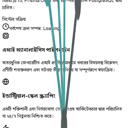
Next.js 15, Prisma ORM এবং হাই-পারফরম্যান্স PostgreSQL দ্বারা
চালিত।
সিস্টেম সক্রিয়
সর্বশেষ ক্রল সম্পন্ন
:
Loading...
এআই অ্যানালাইসিস পাইপলাইন
অত্যাধুনিক জেনারেটিভ এআই প্রযুক্তির মাধ্যমে খবরের বিষয়বস্তু বিশ্লেষণ,
এন্টিটি শনাক্তকরণ এবং ঘটনার তীব্রতা নির্ণয় যা সম্পূর্ণরূপে স্বয়ংক্রিয়।
ইন্ডাস্ট্রিয়াল-স্কেল স্ক্র্যাপিং
একটি শক্তিশালী এবং নির্ভরযোগ্য ডেটা সংগ্রহ আর্কিটেকচার দ্বারা পরিচালিত
যা ২৪/৭ নির্ভুলতা নিশ্চিত করে।