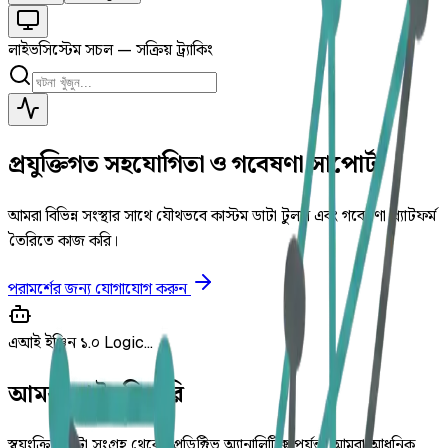
লাইভ
সিস্টেম সচল — সক্রিয় ট্র্যাকিং
প্রযুক্তিগত সহযোগিতা ও গবেষণা সাপোর্ট
আমরা বিভিন্ন সংস্থার সাথে যৌথভবে কাস্টম ডাটা টুলস এবং গবেষণা প্ল্যাটফর্ম
তৈরিতে কাজ করি।
পরামর্শের জন্য যোগাযোগ করুন
এআই ইঞ্জিন ১.০
Logic...
আমরা যা তৈরি করি
স্বয়ংক্রিয় ডাটা সংগ্রহ থেকে প্রেডিক্টিভ অ্যানালিটিক্স পর্যন্ত, আমরা আধুনিক