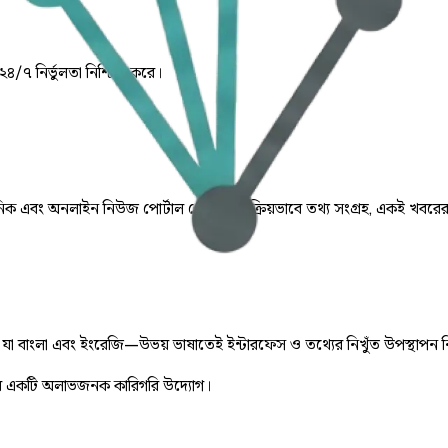
 ২৪/৭ নির্ভুলতা নিশ্চিত করে।
় দৈনিক এবং অনলাইন নিউজ পোর্টাল থেকে স্বয়ংক্রিয়ভাবে তথ্য সংগ্রহ, একই খবরে
ে, যা বাংলা এবং ইংরেজি—উভয় ভাষাতেই ইন্টারফেস ও তথ্যের নিখুঁত উপস্থাপন 
 একটি অলাভজনক কারিগরি উদ্যোগ।