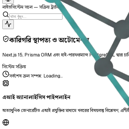
লাইভ
সিস্টেম সচল — সক্রিয় ট্র্যাকিং
কারিগরি স্থাপত্য ও অটোমেশন
Next.js 15, Prisma ORM এবং হাই-পারফরম্যান্স PostgreSQL দ্বারা চা
সিস্টেম সক্রিয়
সর্বশেষ ক্রল সম্পন্ন
:
Loading...
এআই অ্যানালাইসিস পাইপলাইন
অত্যাধুনিক জেনারেটিভ এআই প্রযুক্তির মাধ্যমে খবরের বিষয়বস্তু বিশ্লেষণ, এন্টিট