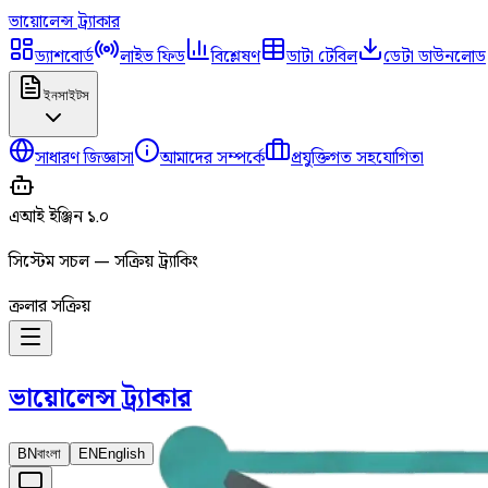
ভায়োলেন্স
ট্র্যাকার
ড্যাশবোর্ড
লাইভ ফিড
বিশ্লেষণ
ডাটা টেবিল
ডেটা ডাউনলোড
ইনসাইটস
সাধারণ জিজ্ঞাসা
আমাদের সম্পর্কে
প্রযুক্তিগত সহযোগিতা
এআই ইঞ্জিন ১.০
সিস্টেম সচল — সক্রিয় ট্র্যাকিং
ক্রলার সক্রিয়
ভায়োলেন্স
ট্র্যাকার
BN
বাংলা
EN
English