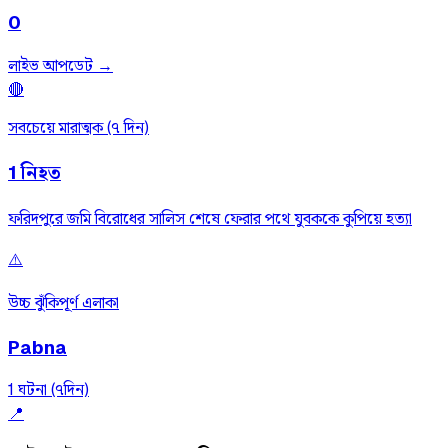
0
লাইভ আপডেট →
🔴
সবচেয়ে মারাত্মক (৭ দিন)
1
নিহত
ফরিদপুরে জমি বিরোধের সালিস শেষে ফেরার পথে যুবককে কুপিয়ে হত্যা
⚠️
উচ্চ ঝুঁকিপূর্ণ এলাকা
Pabna
1
ঘটনা (৭দিন)
📍