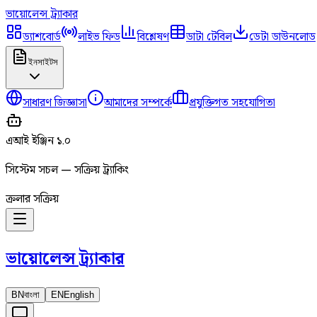
ভায়োলেন্স
ট্র্যাকার
ড্যাশবোর্ড
লাইভ ফিড
বিশ্লেষণ
ডাটা টেবিল
ডেটা ডাউনলোড
ইনসাইটস
সাধারণ জিজ্ঞাসা
আমাদের সম্পর্কে
প্রযুক্তিগত সহযোগিতা
এআই ইঞ্জিন ১.০
সিস্টেম সচল — সক্রিয় ট্র্যাকিং
ক্রলার সক্রিয়
ভায়োলেন্স
ট্র্যাকার
BN
বাংলা
EN
English