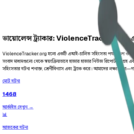
ভায়োলেন্স
ট্র্যাকার
:
ViolenceTracker.org-এ 
ViolenceTracker.org হলো একটি এআই-চালিত সহিংসতা পর্যবেক্ষণ ও বিশ্লেষণ প
সংবাদ মাধ্যমগুলো থেকে স্বয়ংক্রিয়ভাবে হাজার হাজার নিউজ রিপোর্ট সংগ্রহ এবং
সহিংসতার ঘটনা শনাক্ত, শ্রেণীবিন্যাস এবং ট্র্যাক করে। আমাদের লক্ষ্য হলো—গবে
মোট ঘটনা
1468
আর্কাইভ দেখুন →
📊
আজকের ঘটনা