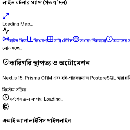
লাইভ ঘটনার ম্যাপ (গত ৭ দিন)
Loading Map...
লাইভ ফিড
বিশ্লেষণ
ডাটা টেবিল
সাধারণ জিজ্ঞাসা
আমাদের সম
লোড হচ্ছে...
কারিগরি স্থাপত্য ও অটোমেশন
Next.js 15, Prisma ORM এবং হাই-পারফরম্যান্স PostgreSQL দ্বারা চা
সিস্টেম সক্রিয়
সর্বশেষ ক্রল সম্পন্ন
:
Loading...
এআই অ্যানালাইসিস পাইপলাইন