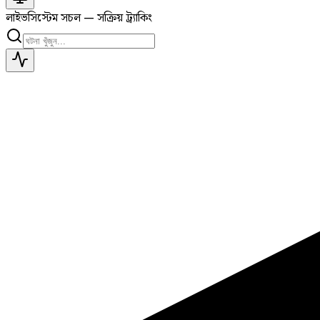
লাইভ
সিস্টেম সচল — সক্রিয় ট্র্যাকিং