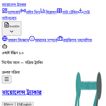
ভায়োলেন্স
ট্র্যাকার
ড্যাশবোর্ড
লাইভ ফিড
বিশ্লেষণ
ডাটা টেবিল
ডেটা
ডাউনলোড
ইনসাইটস
সাধারণ জিজ্ঞাসা
আমাদের সম্পর্কে
প্রযুক্তিগত সহযোগিতা
এআই ইঞ্জিন ১.০
সিস্টেম সচল — সক্রিয় ট্র্যাকিং
ক্রলার সক্রিয়
ভায়োলেন্স
ট্র্যাকার
BN
বাংলা
EN
English