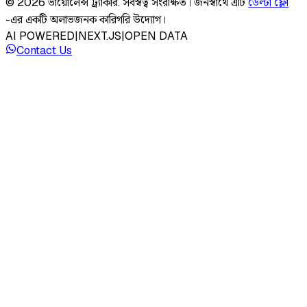
©
2026
ভায়োলেন্স ট্র্যাকার
.
সর্বস্বত্ব সংরক্ষিত।
জনস্বার্থে এটি
ডেল্টা ফ্লো
-এর একটি অলাভজনক কারিগরি উদ্যোগ।
AI POWERED
|
NEXT.JS
|
OPEN DATA
Contact Us