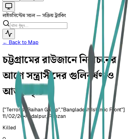
লাইভ
সিস্টেম সচল — সক্রিয় ট্র্যাকিং
← Back to Map
চট্টগ্রামের রাউজানে নির্বাচনের
আগে সন্ত্রাসীদের গুলিবর্ষণ ও
আতঙ্ক সৃষ্টি
["Terrorist Raihan Group","Bangladesh Islamic Front"]
11/02/26
•
Kadalpur, Raozan
Killed