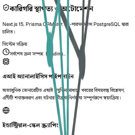
কারিগরি স্থাপত্য ও অটোমেশন
Next.js 15, Prisma ORM এবং হাই-পারফরম্যান্স PostgreSQL দ্বারা
চালিত।
সিস্টেম সক্রিয়
সর্বশেষ ক্রল সম্পন্ন
:
Loading...
এআই অ্যানালাইসিস পাইপলাইন
অত্যাধুনিক জেনারেটিভ এআই প্রযুক্তির মাধ্যমে খবরের বিষয়বস্তু বিশ্লেষণ,
এন্টিটি শনাক্তকরণ এবং ঘটনার তীব্রতা নির্ণয় যা সম্পূর্ণরূপে স্বয়ংক্রিয়।
ইন্ডাস্ট্রিয়াল-স্কেল স্ক্র্যাপিং