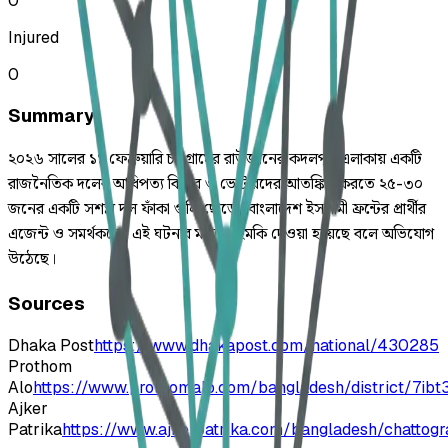
0
Injured
0
Summary
২০২৬ সালের ১১ ফেব্রুয়ারি চট্টগ্রামের রাউজানের কদলপুর এলাকায় একটি
রাজনৈতিক দলের আধিপত্য বিস্তার ও ভোটারদের আতঙ্কিত করতে ২৫-৩০
জনের একটি সশস্ত্র দল ফাঁকা গুলি ছোড়ে। বাংলাদেশ ইসলামী ফ্রন্টের প্রার্থীর
এজেন্ট ও সমর্থকদের এই ঘটনার মাধ্যমে হুমকি দেওয়া হয়েছে বলে অভিযোগ
উঠেছে।
Sources
Dhaka Post
https://www.dhakapost.com/national/430285
Prothom
Alo
https://www.prothomalo.com/bangladesh/district/7ibt
Ajker
Patrika
https://www.ajkerpatrika.com/bangladesh/chattogr