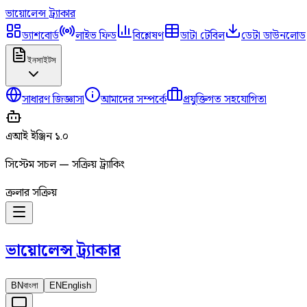
ভায়োলেন্স
ট্র্যাকার
ড্যাশবোর্ড
লাইভ ফিড
বিশ্লেষণ
ডাটা টেবিল
ডেটা ডাউনলোড
ইনসাইটস
সাধারণ জিজ্ঞাসা
আমাদের সম্পর্কে
প্রযুক্তিগত সহযোগিতা
এআই ইঞ্জিন ১.০
সিস্টেম সচল — সক্রিয় ট্র্যাকিং
ক্রলার সক্রিয়
ভায়োলেন্স
ট্র্যাকার
BN
বাংলা
EN
English