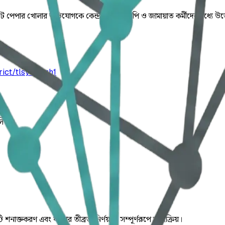
লট পেপার খোলার অভিযোগকে কেন্দ্র করে বিএনপি ও জামায়াত কর্মীদের মধ্যে উত্তেজন
ict/tlsy3z5zh1
লিত।
ি শনাক্তকরণ এবং ঘটনার তীব্রতা নির্ণয় যা সম্পূর্ণরূপে স্বয়ংক্রিয়।