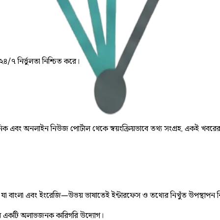
 ২৪/৭ নির্ভুলতা নিশ্চিত করে।
় দৈনিক এবং অনলাইন নিউজ পোর্টাল থেকে স্বয়ংক্রিয়ভাবে তথ্য সংগ্রহ, একই খবরে
ে, যা বাংলা এবং ইংরেজি—উভয় ভাষাতেই ইন্টারফেস ও তথ্যের নিখুঁত উপস্থাপন 
 একটি অলাভজনক কারিগরি উদ্যোগ।