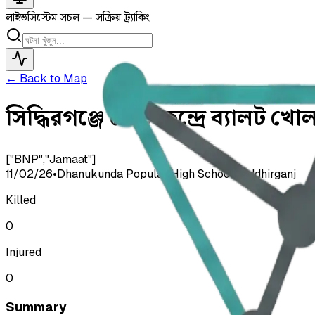
লাইভ
সিস্টেম সচল — সক্রিয় ট্র্যাকিং
← Back to Map
সিদ্ধিরগঞ্জে ভোটকেন্দ্রে ব্যালট খ
["BNP","Jamaat"]
11/02/26
•
Dhanukunda Popular High School, Siddhirganj
Killed
0
Injured
0
Summary