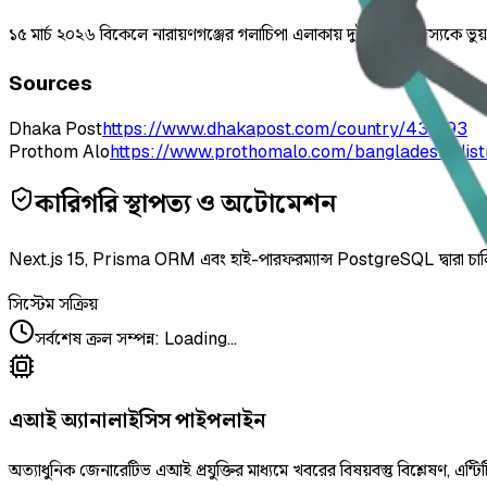
১৫ মার্চ ২০২৬ বিকেলে নারায়ণগঞ্জের গলাচিপা এলাকায় দুই পুলিশ সদস্যকে ভ
Sources
Dhaka Post
https://www.dhakapost.com/country/438193
Prothom Alo
https://www.prothomalo.com/bangladesh/di
কারিগরি স্থাপত্য ও অটোমেশন
Next.js 15, Prisma ORM এবং হাই-পারফরম্যান্স PostgreSQL দ্বারা চা
সিস্টেম সক্রিয়
সর্বশেষ ক্রল সম্পন্ন
:
Loading...
এআই অ্যানালাইসিস পাইপলাইন
অত্যাধুনিক জেনারেটিভ এআই প্রযুক্তির মাধ্যমে খবরের বিষয়বস্তু বিশ্লেষণ, এন্টিট