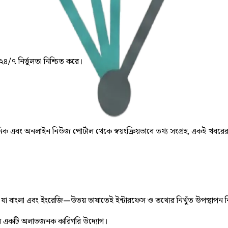
 ২৪/৭ নির্ভুলতা নিশ্চিত করে।
় দৈনিক এবং অনলাইন নিউজ পোর্টাল থেকে স্বয়ংক্রিয়ভাবে তথ্য সংগ্রহ, একই খবরে
ে, যা বাংলা এবং ইংরেজি—উভয় ভাষাতেই ইন্টারফেস ও তথ্যের নিখুঁত উপস্থাপন 
 একটি অলাভজনক কারিগরি উদ্যোগ।