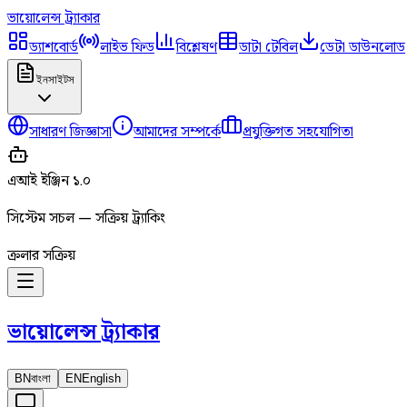
ভায়োলেন্স
ট্র্যাকার
ড্যাশবোর্ড
লাইভ ফিড
বিশ্লেষণ
ডাটা টেবিল
ডেটা ডাউনলোড
ইনসাইটস
সাধারণ জিজ্ঞাসা
আমাদের সম্পর্কে
প্রযুক্তিগত সহযোগিতা
এআই ইঞ্জিন ১.০
সিস্টেম সচল — সক্রিয় ট্র্যাকিং
ক্রলার সক্রিয়
ভায়োলেন্স
ট্র্যাকার
BN
বাংলা
EN
English