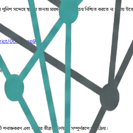
ুয়া পুলিশ সন্দেহে স্থানীয় জনতা মারধর করে। পরিচয় নিশ্চিত করতে না পারায় 
strict/006smmp9b2
লিত।
ি শনাক্তকরণ এবং ঘটনার তীব্রতা নির্ণয় যা সম্পূর্ণরূপে স্বয়ংক্রিয়।