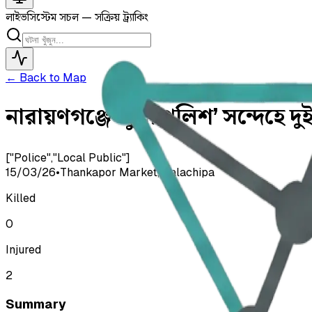
লাইভ
সিস্টেম সচল — সক্রিয় ট্র্যাকিং
← Back to Map
নারায়ণগঞ্জে ‘ভুয়া পুলিশ’ সন্দেহে দু
["Police","Local Public"]
15/03/26
•
Thankapor Market, Galachipa
Killed
0
Injured
2
Summary