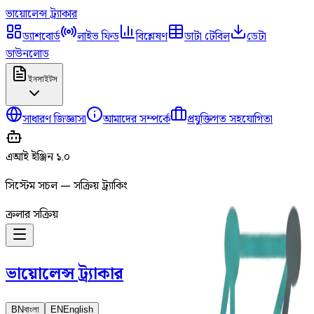
ভায়োলেন্স
ট্র্যাকার
ড্যাশবোর্ড
লাইভ ফিড
বিশ্লেষণ
ডাটা টেবিল
ডেটা
ডাউনলোড
ইনসাইটস
সাধারণ জিজ্ঞাসা
আমাদের সম্পর্কে
প্রযুক্তিগত সহযোগিতা
এআই ইঞ্জিন ১.০
সিস্টেম সচল — সক্রিয় ট্র্যাকিং
ক্রলার সক্রিয়
ভায়োলেন্স
ট্র্যাকার
BN
বাংলা
EN
English