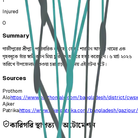
1
Injured
0
Summary
গাজীপুরের শ্রীপুরে পারিবারিক কলহের জেরে শারমিন আক্তার নামের এক
গৃহবধূকে তাঁর স্বামী রতন মিয়া ছুরিকাঘাত করে হত্যা করেছেন। ৬ মার্চ ২০২৬
তারিখে উপজেলার কেওয়া চন্নাপাড়া এলাকায় এই ঘটনা ঘটে।
Sources
Prothom
Alo
https://www.prothomalo.com/bangladesh/district/cws
Ajker
Patrika
https://www.ajkerpatrika.com/bangladesh/gazipur/
কারিগরি স্থাপত্য ও অটোমেশন