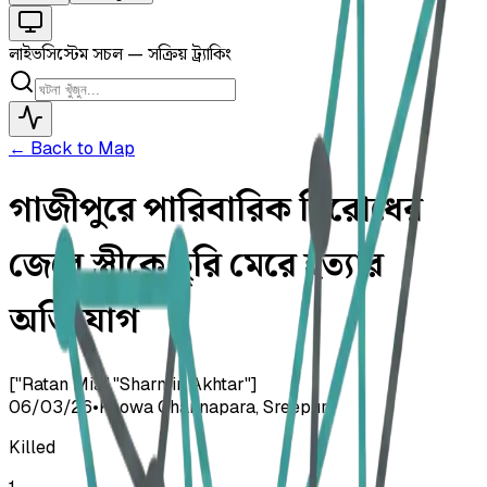
লাইভ
সিস্টেম সচল — সক্রিয় ট্র্যাকিং
← Back to Map
গাজীপুরে পারিবারিক বিরোধের
জেরে স্ত্রীকে ছুরি মেরে হত্যার
অভিযোগ
["Ratan Mia","Sharmin Akhtar"]
06/03/26
•
Keowa Channapara, Sreepur
Killed