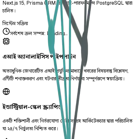
Next.js 15, Prisma ORM এবং হাই-পারফরম্যান্স PostgreSQL দ্বারা
চালিত।
সিস্টেম সক্রিয়
সর্বশেষ ক্রল সম্পন্ন
:
Loading...
এআই অ্যানালাইসিস পাইপলাইন
অত্যাধুনিক জেনারেটিভ এআই প্রযুক্তির মাধ্যমে খবরের বিষয়বস্তু বিশ্লেষণ,
এন্টিটি শনাক্তকরণ এবং ঘটনার তীব্রতা নির্ণয় যা সম্পূর্ণরূপে স্বয়ংক্রিয়।
ইন্ডাস্ট্রিয়াল-স্কেল স্ক্র্যাপিং
একটি শক্তিশালী এবং নির্ভরযোগ্য ডেটা সংগ্রহ আর্কিটেকচার দ্বারা পরিচালিত
যা ২৪/৭ নির্ভুলতা নিশ্চিত করে।