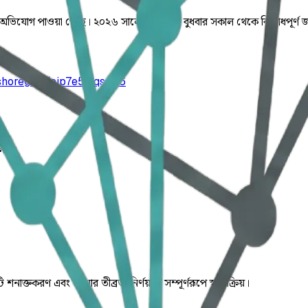
ভিযোগ পাওয়া গেছে। ২০২৬ সালের ৮ এপ্রিল বুধবার সকাল থেকে বিরোধপূর্ণ জম
shoreganj/ajp7e5jzqsu46
লিত।
ি শনাক্তকরণ এবং ঘটনার তীব্রতা নির্ণয় যা সম্পূর্ণরূপে স্বয়ংক্রিয়।