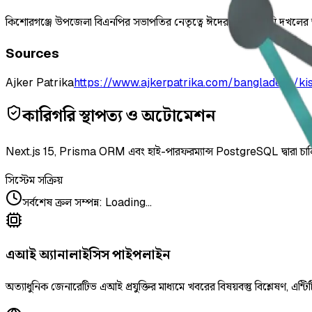
কিশোরগঞ্জে উপজেলা বিএনপির সভাপতির নেতৃত্বে ঈদের ছুটিতে জমি দখলের অ
Sources
Ajker Patrika
https://www.ajkerpatrika.com/bangladesh/ki
কারিগরি স্থাপত্য ও অটোমেশন
Next.js 15, Prisma ORM এবং হাই-পারফরম্যান্স PostgreSQL দ্বারা চা
সিস্টেম সক্রিয়
সর্বশেষ ক্রল সম্পন্ন
:
Loading...
এআই অ্যানালাইসিস পাইপলাইন
অত্যাধুনিক জেনারেটিভ এআই প্রযুক্তির মাধ্যমে খবরের বিষয়বস্তু বিশ্লেষণ, এন্টিট