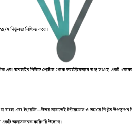
 ২৪/৭ নির্ভুলতা নিশ্চিত করে।
় দৈনিক এবং অনলাইন নিউজ পোর্টাল থেকে স্বয়ংক্রিয়ভাবে তথ্য সংগ্রহ, একই খবরে
ে, যা বাংলা এবং ইংরেজি—উভয় ভাষাতেই ইন্টারফেস ও তথ্যের নিখুঁত উপস্থাপন 
 একটি অলাভজনক কারিগরি উদ্যোগ।