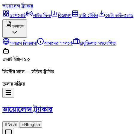
ভায়োলেন্স
ট্র্যাকার
ড্যাশবোর্ড
লাইভ ফিড
বিশ্লেষণ
ডাটা টেবিল
ডেটা ডাউনলোড
ইনসাইটস
সাধারণ জিজ্ঞাসা
আমাদের সম্পর্কে
প্রযুক্তিগত সহযোগিতা
এআই ইঞ্জিন ১.০
সিস্টেম সচল — সক্রিয় ট্র্যাকিং
ক্রলার সক্রিয়
ভায়োলেন্স
ট্র্যাকার
BN
বাংলা
EN
English