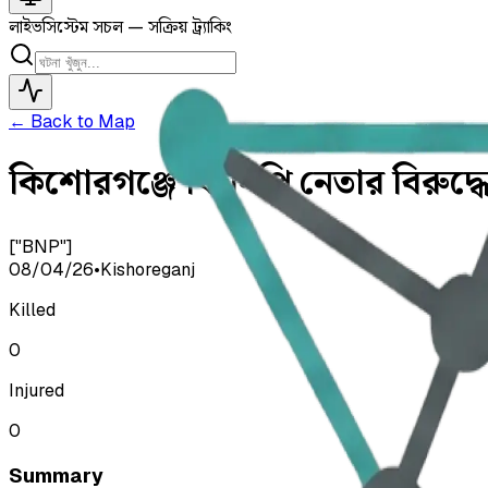
লাইভ
সিস্টেম সচল — সক্রিয় ট্র্যাকিং
← Back to Map
কিশোরগঞ্জে বিএনপি নেতার বিরুদ
["BNP"]
08/04/26
•
Kishoreganj
Killed
0
Injured
0
Summary