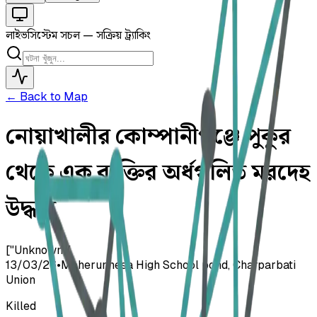
লাইভ
সিস্টেম সচল — সক্রিয় ট্র্যাকিং
← Back to Map
নোয়াখালীর কোম্পানীগঞ্জে পুকুর
থেকে এক ব্যক্তির অর্ধগলিত মরদেহ
উদ্ধার
["Unknown"]
13/03/26
•
Meherunnesa High School pond, Charparbati
Union
Killed