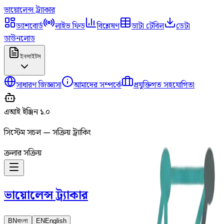
ভায়োলেন্স
ট্র্যাকার
ড্যাশবোর্ড
লাইভ ফিড
বিশ্লেষণ
ডাটা টেবিল
ডেটা
ডাউনলোড
ইনসাইটস
সাধারণ জিজ্ঞাসা
আমাদের সম্পর্কে
প্রযুক্তিগত সহযোগিতা
এআই ইঞ্জিন ১.০
সিস্টেম সচল — সক্রিয় ট্র্যাকিং
ক্রলার সক্রিয়
ভায়োলেন্স
ট্র্যাকার
BN
বাংলা
EN
English