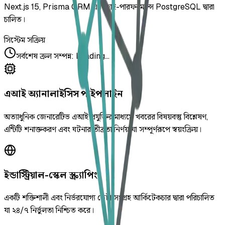
Next.js 15, Prisma ORM এবং হাই-পারফরম্যান্স PostgreSQL দ্বারা
চালিত।
সিস্টেম সক্রিয়
সর্বশেষ ক্রল সম্পন্ন
:
Loading...
এআই অ্যানালাইসিস পাইপলাইন
অত্যাধুনিক জেনারেটিভ এআই প্রযুক্তির মাধ্যমে খবরের বিষয়বস্তু বিশ্লেষণ,
এন্টিটি শনাক্তকরণ এবং ঘটনার তীব্রতা নির্ণয় যা সম্পূর্ণরূপে স্বয়ংক্রিয়।
ইন্ডাস্ট্রিয়াল-স্কেল স্ক্র্যাপিং
একটি শক্তিশালী এবং নির্ভরযোগ্য ডেটা সংগ্রহ আর্কিটেকচার দ্বারা পরিচালিত
যা ২৪/৭ নির্ভুলতা নিশ্চিত করে।