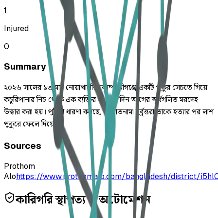
1
Injured
0
Summary
২০২৬ সালের ১৩ মার্চ নোয়াখালীর কোম্পানীগঞ্জে একটি পুকুর সেচতে গিয়ে
কচুরিপানার নিচ থেকে এক ব্যক্তির ২০-২৫ দিন আগের অর্ধগলিত মরদেহ
উদ্ধার করা হয়। পুলিশ ধারণা করছে, অজ্ঞাতনামা দুর্বৃত্তরা তাকে হত্যার পর লাশ
পুকুরে ফেলে দিয়েছে।
Sources
Prothom
Alo
https://www.prothomalo.com/bangladesh/district/i5h
কারিগরি স্থাপত্য ও অটোমেশন