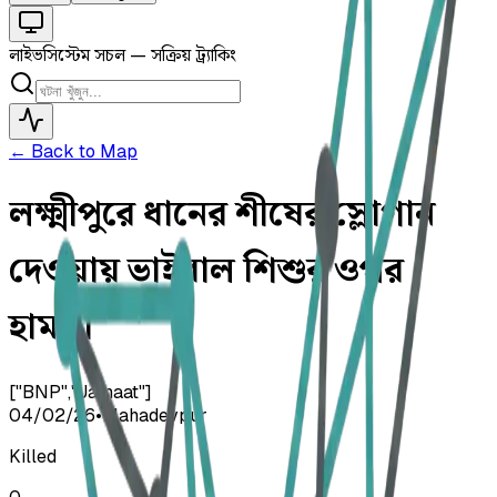
লাইভ
সিস্টেম সচল — সক্রিয় ট্র্যাকিং
← Back to Map
লক্ষ্মীপুরে ধানের শীষের স্লোগান
দেওয়ায় ভাইরাল শিশুর ওপর
হামলা
["BNP","Jamaat"]
04/02/26
•
Mahadevpur
Killed