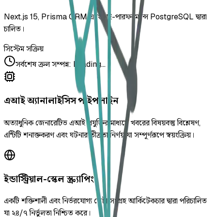
Next.js 15, Prisma ORM এবং হাই-পারফরম্যান্স PostgreSQL দ্বারা
চালিত।
সিস্টেম সক্রিয়
সর্বশেষ ক্রল সম্পন্ন
:
Loading...
এআই অ্যানালাইসিস পাইপলাইন
অত্যাধুনিক জেনারেটিভ এআই প্রযুক্তির মাধ্যমে খবরের বিষয়বস্তু বিশ্লেষণ,
এন্টিটি শনাক্তকরণ এবং ঘটনার তীব্রতা নির্ণয় যা সম্পূর্ণরূপে স্বয়ংক্রিয়।
ইন্ডাস্ট্রিয়াল-স্কেল স্ক্র্যাপিং
একটি শক্তিশালী এবং নির্ভরযোগ্য ডেটা সংগ্রহ আর্কিটেকচার দ্বারা পরিচালিত
যা ২৪/৭ নির্ভুলতা নিশ্চিত করে।