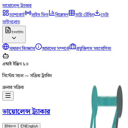
ভায়োলেন্স
ট্র্যাকার
ড্যাশবোর্ড
লাইভ ফিড
বিশ্লেষণ
ডাটা টেবিল
ডেটা
ডাউনলোড
ইনসাইটস
সাধারণ জিজ্ঞাসা
আমাদের সম্পর্কে
প্রযুক্তিগত সহযোগিতা
এআই ইঞ্জিন ১.০
সিস্টেম সচল — সক্রিয় ট্র্যাকিং
ক্রলার সক্রিয়
ভায়োলেন্স
ট্র্যাকার
BN
বাংলা
EN
English