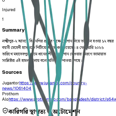
0
Injured
1
Summary
লক্ষ্মীপুর-২ আসনে বিএনপির প্রার্থীর পক্ষে স্লোগান দিয়ে ভাইরাল হওয়া ১২ বছর
বয়সী মেহেদী হাসানকে পিটিয়ে আহত করা হয়েছে। ৪ ফেব্রুয়ারি ২০২৬
তারিখে মহাদেবপুর গ্রামে ধানের শীষের স্লোগান দেওয়ার কারণে জামায়াত
সংশ্লিষ্টরা এই হামলা চালায় বলে অভিযোগ পাওয়া গেছে।
Sources
Jugantor
https://www.jugantor.com/country-
news/1061404
Prothom
Alo
https://www.prothomalo.com/bangladesh/district/s64
কারিগরি স্থাপত্য ও অটোমেশন