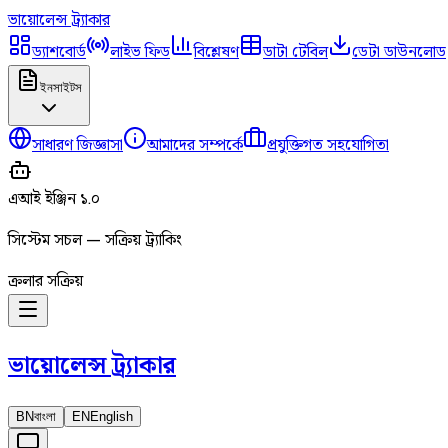
ভায়োলেন্স
ট্র্যাকার
ড্যাশবোর্ড
লাইভ ফিড
বিশ্লেষণ
ডাটা টেবিল
ডেটা ডাউনলোড
ইনসাইটস
সাধারণ জিজ্ঞাসা
আমাদের সম্পর্কে
প্রযুক্তিগত সহযোগিতা
এআই ইঞ্জিন ১.০
সিস্টেম সচল — সক্রিয় ট্র্যাকিং
ক্রলার সক্রিয়
ভায়োলেন্স
ট্র্যাকার
BN
বাংলা
EN
English