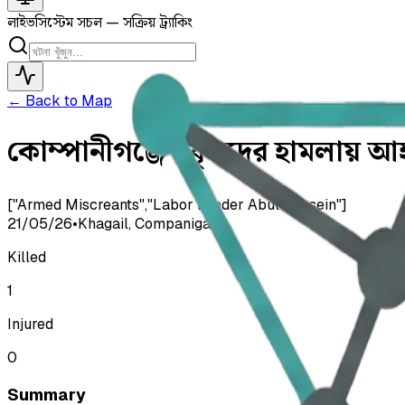
লাইভ
সিস্টেম সচল — সক্রিয় ট্র্যাকিং
← Back to Map
কোম্পানীগঞ্জে দুর্বৃত্তদের হামলায় আহ
["Armed Miscreants","Labor Leader Abul Hossein"]
21/05/26
•
Khagail, Companiganj
Killed
1
Injured
0
Summary