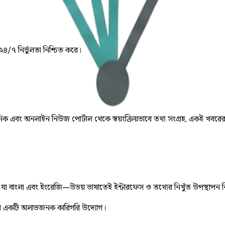
 ২৪/৭ নির্ভুলতা নিশ্চিত করে।
় দৈনিক এবং অনলাইন নিউজ পোর্টাল থেকে স্বয়ংক্রিয়ভাবে তথ্য সংগ্রহ, একই খবরে
ে, যা বাংলা এবং ইংরেজি—উভয় ভাষাতেই ইন্টারফেস ও তথ্যের নিখুঁত উপস্থাপন 
 একটি অলাভজনক কারিগরি উদ্যোগ।