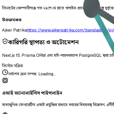
সিলেটের কোম্পানীগঞ্জে গত ২১শে মে রাতে খাগাইল গ্রামে একদল সশস্ত্র দুর্
Sources
Ajker Patrika
https://www.ajkerpatrika.com/bangladesh/sy
কারিগরি স্থাপত্য ও অটোমেশন
Next.js 15, Prisma ORM এবং হাই-পারফরম্যান্স PostgreSQL দ্বারা চা
সিস্টেম সক্রিয়
সর্বশেষ ক্রল সম্পন্ন
:
Loading...
এআই অ্যানালাইসিস পাইপলাইন
অত্যাধুনিক জেনারেটিভ এআই প্রযুক্তির মাধ্যমে খবরের বিষয়বস্তু বিশ্লেষণ, এন্টিট