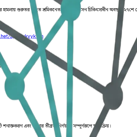
বৃত্তের হামলায় গুরুতর আহত শ্রমিকনেতা আবুল হোসেন চিকিৎসাধীন অবস্থায় ২৭শে
lhet/ajpttrxkvyk2m
লিত।
ি শনাক্তকরণ এবং ঘটনার তীব্রতা নির্ণয় যা সম্পূর্ণরূপে স্বয়ংক্রিয়।