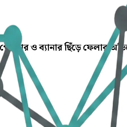
াচনি পোস্টার ও ব্যানার ছিঁড়ে ফেলার অ