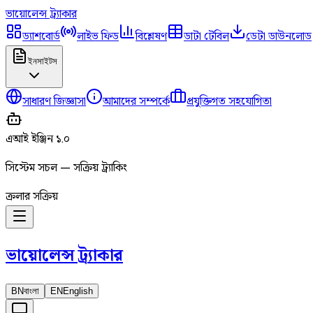
ভায়োলেন্স
ট্র্যাকার
ড্যাশবোর্ড
লাইভ ফিড
বিশ্লেষণ
ডাটা টেবিল
ডেটা ডাউনলোড
ইনসাইটস
সাধারণ জিজ্ঞাসা
আমাদের সম্পর্কে
প্রযুক্তিগত সহযোগিতা
এআই ইঞ্জিন ১.০
সিস্টেম সচল — সক্রিয় ট্র্যাকিং
ক্রলার সক্রিয়
ভায়োলেন্স
ট্র্যাকার
BN
বাংলা
EN
English