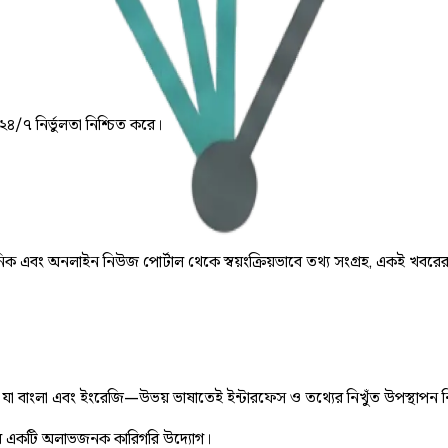
 ২৪/৭ নির্ভুলতা নিশ্চিত করে।
় দৈনিক এবং অনলাইন নিউজ পোর্টাল থেকে স্বয়ংক্রিয়ভাবে তথ্য সংগ্রহ, একই খবরে
ে, যা বাংলা এবং ইংরেজি—উভয় ভাষাতেই ইন্টারফেস ও তথ্যের নিখুঁত উপস্থাপন 
 একটি অলাভজনক কারিগরি উদ্যোগ।