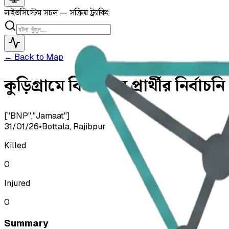
লাইভ
সিস্টেম সচল — সক্রিয় ট্র্যাকিং
← Back to Map
কুড়িগ্রামে বিএনপির প্রার্থীর নির্ব
["BNP","Jamaat"]
31/01/26
•
Bottala, Rajibpur
Killed
0
Injured
0
Summary