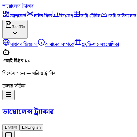
ভায়োলেন্স
ট্র্যাকার
ড্যাশবোর্ড
লাইভ ফিড
বিশ্লেষণ
ডাটা টেবিল
ডেটা ডাউনলোড
ইনসাইটস
সাধারণ জিজ্ঞাসা
আমাদের সম্পর্কে
প্রযুক্তিগত সহযোগিতা
এআই ইঞ্জিন ১.০
সিস্টেম সচল — সক্রিয় ট্র্যাকিং
ক্রলার সক্রিয়
ভায়োলেন্স
ট্র্যাকার
BN
বাংলা
EN
English