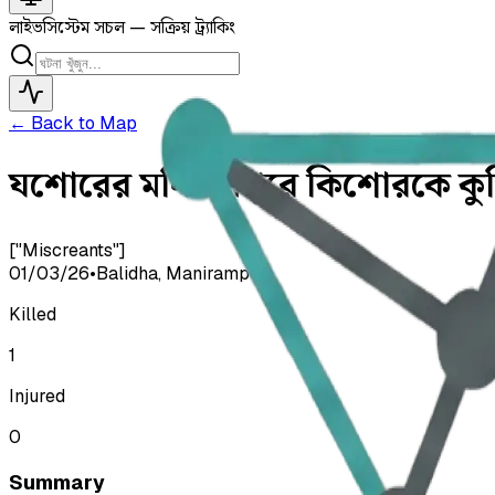
লাইভ
সিস্টেম সচল — সক্রিয় ট্র্যাকিং
← Back to Map
যশোরের মনিরামপুরে কিশোরকে কুপি
["Miscreants"]
01/03/26
•
Balidha, Manirampur
Killed
1
Injured
0
Summary