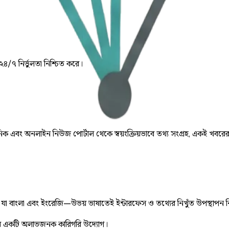
 ২৪/৭ নির্ভুলতা নিশ্চিত করে।
় দৈনিক এবং অনলাইন নিউজ পোর্টাল থেকে স্বয়ংক্রিয়ভাবে তথ্য সংগ্রহ, একই খবরে
ে, যা বাংলা এবং ইংরেজি—উভয় ভাষাতেই ইন্টারফেস ও তথ্যের নিখুঁত উপস্থাপন 
 একটি অলাভজনক কারিগরি উদ্যোগ।