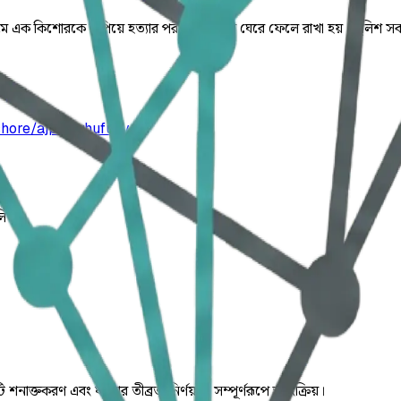
 এক কিশোরকে কুপিয়ে হত্যার পর লাশ মাছের ঘেরে ফেলে রাখা হয়। পুলিশ সকালে ল
shore/ajpigqxhufuzv
লিত।
ি শনাক্তকরণ এবং ঘটনার তীব্রতা নির্ণয় যা সম্পূর্ণরূপে স্বয়ংক্রিয়।