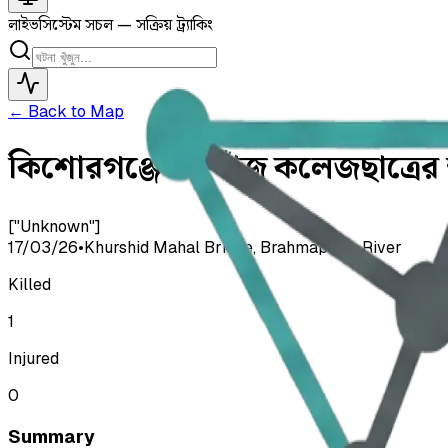
লাইভ
সিস্টেম সচল — সক্রিয় ট্র্যাকিং
← Back to Map
কিশোরগঞ্জে নিখোঁজ কলেজছাত্রের ক্ষ
["Unknown"]
17/03/26
•
Khurshid Mahal Bridge, Brahmaputra River
Killed
1
Injured
0
Summary