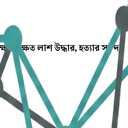
তবিক্ষত লাশ উদ্ধার, হত্যার সন্দেহ