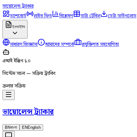
ভায়োলেন্স
ট্র্যাকার
ড্যাশবোর্ড
লাইভ ফিড
বিশ্লেষণ
ডাটা টেবিল
ডেটা ডাউনলোড
ইনসাইটস
সাধারণ জিজ্ঞাসা
আমাদের সম্পর্কে
প্রযুক্তিগত সহযোগিতা
এআই ইঞ্জিন ১.০
সিস্টেম সচল — সক্রিয় ট্র্যাকিং
ক্রলার সক্রিয়
ভায়োলেন্স
ট্র্যাকার
BN
বাংলা
EN
English