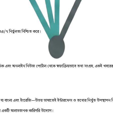
 ২৪/৭ নির্ভুলতা নিশ্চিত করে।
় দৈনিক এবং অনলাইন নিউজ পোর্টাল থেকে স্বয়ংক্রিয়ভাবে তথ্য সংগ্রহ, একই খবরে
ে, যা বাংলা এবং ইংরেজি—উভয় ভাষাতেই ইন্টারফেস ও তথ্যের নিখুঁত উপস্থাপন 
 একটি অলাভজনক কারিগরি উদ্যোগ।