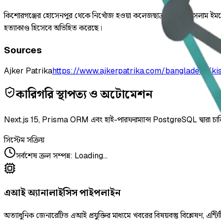
কিশোরগঞ্জের হোসেনপুর থেকে নিখোঁজ হওয়া কলেজছাত্র তরিকুল ইসলাম ইমনের ল
হত্যাকাণ্ড হিসেবে অভিহিত করেছে।
Sources
Ajker Patrika
https://www.ajkerpatrika.com/bangladesh/k
কারিগরি স্থাপত্য ও অটোমেশন
Next.js 15, Prisma ORM এবং হাই-পারফরম্যান্স PostgreSQL দ্বারা চা
সিস্টেম সক্রিয়
সর্বশেষ ক্রল সম্পন্ন
:
Loading...
এআই অ্যানালাইসিস পাইপলাইন
অত্যাধুনিক জেনারেটিভ এআই প্রযুক্তির মাধ্যমে খবরের বিষয়বস্তু বিশ্লেষণ, এন্টিট