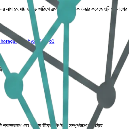
াশ ১৭ মার্চ ২০২৬ তারিখে ব্রহ্মপুত্র নদ থেকে উদ্ধার করেছে পুলিশ। লাশের শ
ishoreganj/ajpby2c38fqk0
লিত।
ি শনাক্তকরণ এবং ঘটনার তীব্রতা নির্ণয় যা সম্পূর্ণরূপে স্বয়ংক্রিয়।