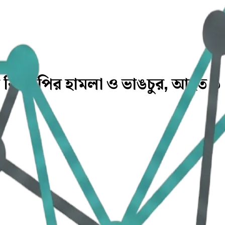
ে বিএনপির হামলা ও ভাঙচুর, আহত ৩