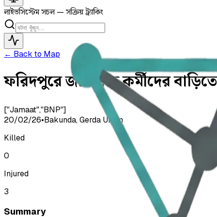
লাইভ
সিস্টেম সচল — সক্রিয় ট্র্যাকিং
← Back to Map
ফরিদপুরে জামায়াত কর্মীদের বাড়িত
["Jamaat","BNP"]
20/02/26
•
Bakunda, Gerda Union
Killed
0
Injured
3
Summary