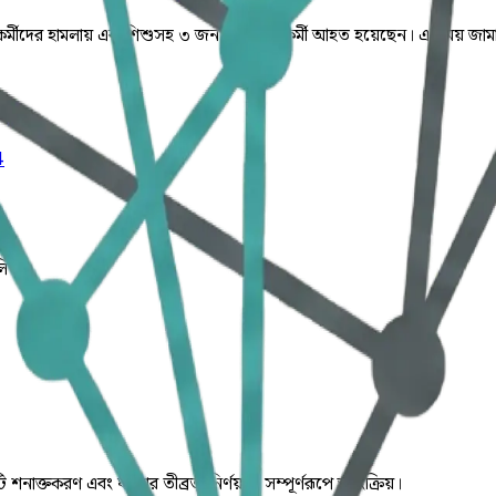
নপি কর্মীদের হামলায় এক শিশুসহ ৩ জন জামায়াত কর্মী আহত হয়েছেন। এ সময় জ
4
লিত।
ি শনাক্তকরণ এবং ঘটনার তীব্রতা নির্ণয় যা সম্পূর্ণরূপে স্বয়ংক্রিয়।