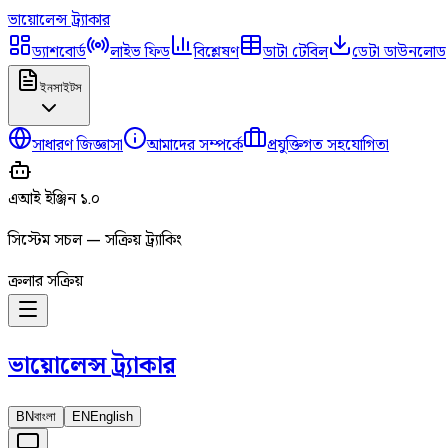
ভায়োলেন্স
ট্র্যাকার
ড্যাশবোর্ড
লাইভ ফিড
বিশ্লেষণ
ডাটা টেবিল
ডেটা ডাউনলোড
ইনসাইটস
সাধারণ জিজ্ঞাসা
আমাদের সম্পর্কে
প্রযুক্তিগত সহযোগিতা
এআই ইঞ্জিন ১.০
সিস্টেম সচল — সক্রিয় ট্র্যাকিং
ক্রলার সক্রিয়
ভায়োলেন্স
ট্র্যাকার
BN
বাংলা
EN
English