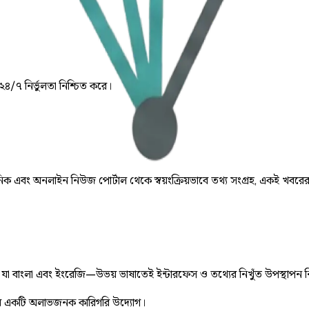
 ২৪/৭ নির্ভুলতা নিশ্চিত করে।
় দৈনিক এবং অনলাইন নিউজ পোর্টাল থেকে স্বয়ংক্রিয়ভাবে তথ্য সংগ্রহ, একই খবরে
ে, যা বাংলা এবং ইংরেজি—উভয় ভাষাতেই ইন্টারফেস ও তথ্যের নিখুঁত উপস্থাপন 
 একটি অলাভজনক কারিগরি উদ্যোগ।