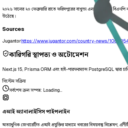
২০২৬ সালের ২০ ফেব্রুয়ারি রাতে ফরিদপুরের বাখুন্ডা এলাকায় স্থানীয় বিএ
উঠেছে।
Sources
Jugantor
https://www.jugantor.com/country-news/106905
কারিগরি স্থাপত্য ও অটোমেশন
Next.js 15, Prisma ORM এবং হাই-পারফরম্যান্স PostgreSQL দ্বারা চা
সিস্টেম সক্রিয়
সর্বশেষ ক্রল সম্পন্ন
:
Loading...
এআই অ্যানালাইসিস পাইপলাইন
অত্যাধুনিক জেনারেটিভ এআই প্রযুক্তির মাধ্যমে খবরের বিষয়বস্তু বিশ্লেষণ, এন্টিট