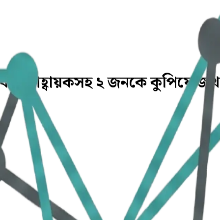
ক আহ্বায়কসহ ২ জনকে কুপিয়ে জ