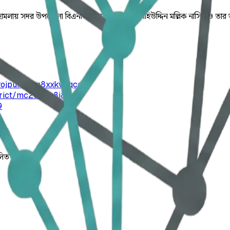
তের হামলায় সদর উপজেলা বিএনপির সাবেক আহ্বায়ক মহিউদ্দিন মল্লিক নাসির 
rojpur/ajpn8xxkvbqcd
trict/mc232bu8i8
9
লিত।