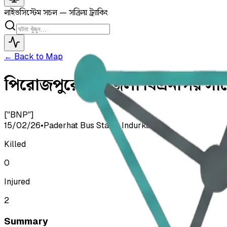
লাইভ
সিস্টেম সচল — সক্রিয় ট্র্যাকিং
← Back to Map
পিরোজপুরে উপজেলা বিএনপির সাবে
["BNP"]
15/02/26
•
Paderhat Bus Stand, Indurkani
Killed
0
Injured
2
Summary