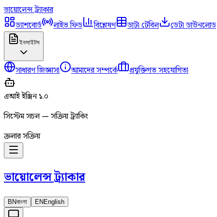
ভায়োলেন্স
ট্র্যাকার
ড্যাশবোর্ড
লাইভ ফিড
বিশ্লেষণ
ডাটা টেবিল
ডেটা ডাউনলোড
ইনসাইটস
সাধারণ জিজ্ঞাসা
আমাদের সম্পর্কে
প্রযুক্তিগত সহযোগিতা
এআই ইঞ্জিন ১.০
সিস্টেম সচল — সক্রিয় ট্র্যাকিং
ক্রলার সক্রিয়
ভায়োলেন্স
ট্র্যাকার
BN
বাংলা
EN
English