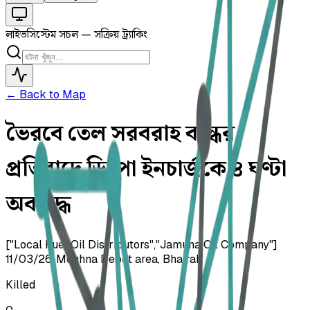
লাইভ
সিস্টেম সচল — সক্রিয় ট্র্যাকিং
← Back to Map
ভৈরবে তেল সরবরাহ বন্ধের
প্রতিবাদে ডিপো ইনচার্জকে ৪ ঘণ্টা
অবরুদ্ধ
["Local Fuel Oil Distributors","Jamuna Oil Company"]
11/03/26
•
Meghna Depot area, Bhairab
Killed