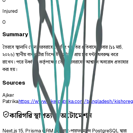
0
Injured
0
Summary
ভৈরবে জ্বালানি তেল সরবরাহে রেশনিং পদ্ধতির প্রতিবাদে বুধবার (১১ মার্চ,
২০২৬) স্থানীয় ব্যবসায়ীরা ডিপো ইনচার্জকে প্রায় চার ঘণ্টা অবরুদ্ধ করে
রাখেন। পরে ঊর্ধ্বতন কর্তৃপক্ষের তেল সরবরাহের আশ্বাসে অবরোধ প্রত্যাহার
করা হয়।
Sources
Ajker
Patrika
https://www.ajkerpatrika.com/bangladesh/kishore
কারিগরি স্থাপত্য ও অটোমেশন
Next.js 15, Prisma ORM এবং হাই-পারফরম্যান্স PostgreSQL দ্বারা