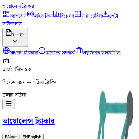
ভায়োলেন্স
ট্র্যাকার
ড্যাশবোর্ড
লাইভ ফিড
বিশ্লেষণ
ডাটা টেবিল
ডেটা
ডাউনলোড
ইনসাইটস
সাধারণ জিজ্ঞাসা
আমাদের সম্পর্কে
প্রযুক্তিগত সহযোগিতা
এআই ইঞ্জিন ১.০
সিস্টেম সচল — সক্রিয় ট্র্যাকিং
ক্রলার সক্রিয়
ভায়োলেন্স
ট্র্যাকার
BN
বাংলা
EN
English