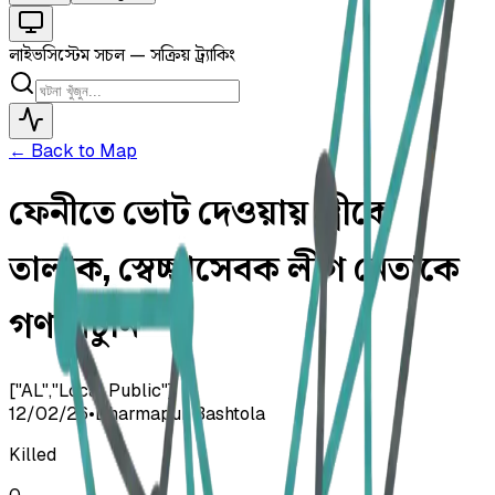
লাইভ
সিস্টেম সচল — সক্রিয় ট্র্যাকিং
← Back to Map
ফেনীতে ভোট দেওয়ায় স্ত্রীকে
তালাক, স্বেচ্ছাসেবক লীগ নেতাকে
গণপিটুনি
["AL","Local Public"]
12/02/26
•
Dharmapur Bashtola
Killed