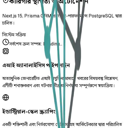
কারিগরি স্থাপত্য ও অটোমেশন
Next.js 15, Prisma ORM এবং হাই-পারফরম্যান্স PostgreSQL দ্বারা
চালিত।
সিস্টেম সক্রিয়
সর্বশেষ ক্রল সম্পন্ন
:
Loading...
এআই অ্যানালাইসিস পাইপলাইন
অত্যাধুনিক জেনারেটিভ এআই প্রযুক্তির মাধ্যমে খবরের বিষয়বস্তু বিশ্লেষণ,
এন্টিটি শনাক্তকরণ এবং ঘটনার তীব্রতা নির্ণয় যা সম্পূর্ণরূপে স্বয়ংক্রিয়।
ইন্ডাস্ট্রিয়াল-স্কেল স্ক্র্যাপিং
একটি শক্তিশালী এবং নির্ভরযোগ্য ডেটা সংগ্রহ আর্কিটেকচার দ্বারা পরিচালিত