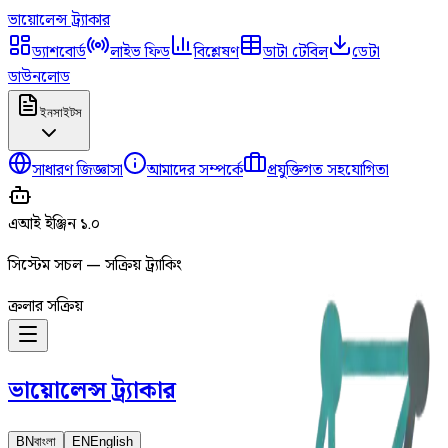
ভায়োলেন্স
ট্র্যাকার
ড্যাশবোর্ড
লাইভ ফিড
বিশ্লেষণ
ডাটা টেবিল
ডেটা
ডাউনলোড
ইনসাইটস
সাধারণ জিজ্ঞাসা
আমাদের সম্পর্কে
প্রযুক্তিগত সহযোগিতা
এআই ইঞ্জিন ১.০
সিস্টেম সচল — সক্রিয় ট্র্যাকিং
ক্রলার সক্রিয়
ভায়োলেন্স
ট্র্যাকার
BN
বাংলা
EN
English