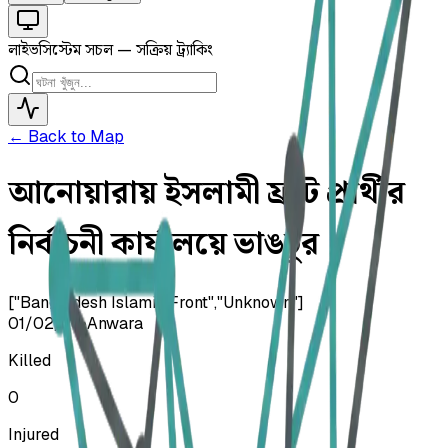
লাইভ
সিস্টেম সচল — সক্রিয় ট্র্যাকিং
← Back to Map
আনোয়ারায় ইসলামী ফ্রন্ট প্রার্থীর
নির্বাচনী কার্যালয়ে ভাঙচুর
["Bangladesh Islamic Front","Unknown"]
01/02/26
•
Anwara
Killed
0
Injured