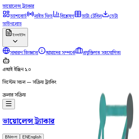
ভায়োলেন্স
ট্র্যাকার
ড্যাশবোর্ড
লাইভ ফিড
বিশ্লেষণ
ডাটা টেবিল
ডেটা
ডাউনলোড
ইনসাইটস
সাধারণ জিজ্ঞাসা
আমাদের সম্পর্কে
প্রযুক্তিগত সহযোগিতা
এআই ইঞ্জিন ১.০
সিস্টেম সচল — সক্রিয় ট্র্যাকিং
ক্রলার সক্রিয়
ভায়োলেন্স
ট্র্যাকার
BN
বাংলা
EN
English