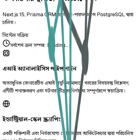
Next.js 15, Prisma ORM এবং হাই-পারফরম্যান্স PostgreSQL দ্বারা
চালিত।
সিস্টেম সক্রিয়
সর্বশেষ ক্রল সম্পন্ন
:
Loading...
এআই অ্যানালাইসিস পাইপলাইন
অত্যাধুনিক জেনারেটিভ এআই প্রযুক্তির মাধ্যমে খবরের বিষয়বস্তু বিশ্লেষণ,
এন্টিটি শনাক্তকরণ এবং ঘটনার তীব্রতা নির্ণয় যা সম্পূর্ণরূপে স্বয়ংক্রিয়।
ইন্ডাস্ট্রিয়াল-স্কেল স্ক্র্যাপিং
একটি শক্তিশালী এবং নির্ভরযোগ্য ডেটা সংগ্রহ আর্কিটেকচার দ্বারা পরিচালিত