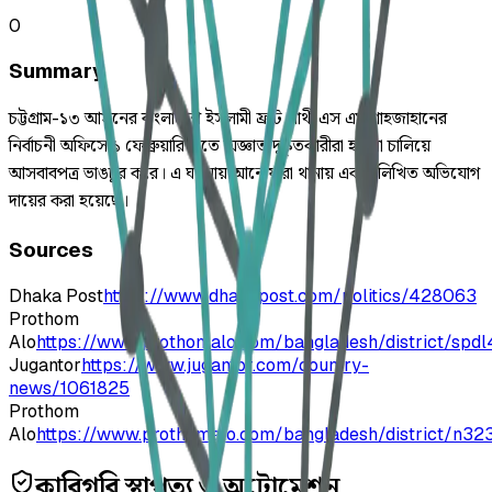
0
Summary
চট্টগ্রাম-১৩ আসনের বাংলাদেশ ইসলামী ফ্রন্ট প্রার্থী এস এম শাহজাহানের
নির্বাচনী অফিসে ১ ফেব্রুয়ারি রাতে অজ্ঞাত দুষ্কৃতকারীরা হামলা চালিয়ে
আসবাবপত্র ভাঙচুর করে। এ ঘটনায় আনোয়ারা থানায় একটি লিখিত অভিযোগ
দায়ের করা হয়েছে।
Sources
Dhaka Post
https://www.dhakapost.com/politics/428063
Prothom
Alo
https://www.prothomalo.com/bangladesh/district/spd
Jugantor
https://www.jugantor.com/country-
news/1061825
Prothom
Alo
https://www.prothomalo.com/bangladesh/district/n32
কারিগরি স্থাপত্য ও অটোমেশন