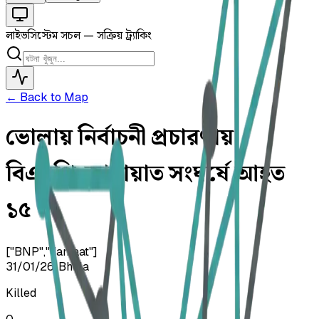
লাইভ
সিস্টেম সচল — সক্রিয় ট্র্যাকিং
← Back to Map
ভোলায় নির্বাচনী প্রচারণায়
বিএনপি-জামায়াত সংঘর্ষে আহত
১৫
["BNP","Jamaat"]
31/01/26
•
Bhola
Killed