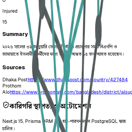
0
Injured
15
Summary
২০২৬ সালের ৩১ জানুয়ারি ভোলার নির্বাচনী প্রচারণার সময় বিএনপি ও
জামায়াতে ইসলামীর কর্মীদের মধ্যে সংঘর্ষে অন্তত ১৫ জন আহত হয়েছেন।
Sources
Dhaka Post
https://www.dhakapost.com/country/427484
Prothom
Alo
https://www.prothomalo.com/bangladesh/district/als
কারিগরি স্থাপত্য ও অটোমেশন
Next.js 15, Prisma ORM এবং হাই-পারফরম্যান্স PostgreSQL দ্বারা
চালিত।