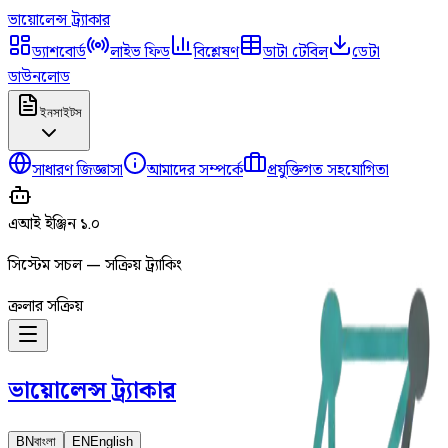
ভায়োলেন্স
ট্র্যাকার
ড্যাশবোর্ড
লাইভ ফিড
বিশ্লেষণ
ডাটা টেবিল
ডেটা
ডাউনলোড
ইনসাইটস
সাধারণ জিজ্ঞাসা
আমাদের সম্পর্কে
প্রযুক্তিগত সহযোগিতা
এআই ইঞ্জিন ১.০
সিস্টেম সচল — সক্রিয় ট্র্যাকিং
ক্রলার সক্রিয়
ভায়োলেন্স
ট্র্যাকার
BN
বাংলা
EN
English