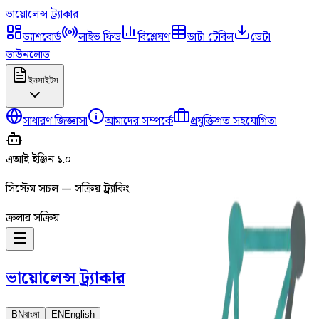
ভায়োলেন্স
ট্র্যাকার
ড্যাশবোর্ড
লাইভ ফিড
বিশ্লেষণ
ডাটা টেবিল
ডেটা
ডাউনলোড
ইনসাইটস
সাধারণ জিজ্ঞাসা
আমাদের সম্পর্কে
প্রযুক্তিগত সহযোগিতা
এআই ইঞ্জিন ১.০
সিস্টেম সচল — সক্রিয় ট্র্যাকিং
ক্রলার সক্রিয়
ভায়োলেন্স
ট্র্যাকার
BN
বাংলা
EN
English