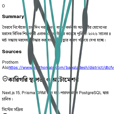
0
Summary
ভৈরবে নিখোঁজের চার দিন পর জনতা ব্যাংক কর্মকর্তা আলমগীর হোসেনের
মরদেহ বিসিক শিল্পনগরী এলাকা থেকে উদ্ধার করেছে পুলিশ। ২০২৬ সালের ৪
মার্চ সন্ধ্যায় মরদেহটি উদ্ধার করা হয় এবং মৃত্যুর কারণ খতিয়ে দেখা হচ্ছে।
Sources
Prothom
Alo
https://www.prothomalo.com/bangladesh/district/dtc
কারিগরি স্থাপত্য ও অটোমেশন
Next.js 15, Prisma ORM এবং হাই-পারফরম্যান্স PostgreSQL দ্বারা
চালিত।
সিস্টেম সক্রিয়