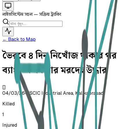
লাইভ
সিস্টেম সচল — সক্রিয় ট্র্যাকিং
← Back to Map
ভৈরবে ৪ দিন নিখোঁজ থাকার পর
ব্যাংক কর্মকর্তার মরদেহ উদ্ধার
[]
04/03/26
•
BSCIC Industrial Area, Kalikaprasad
Killed
1
Injured