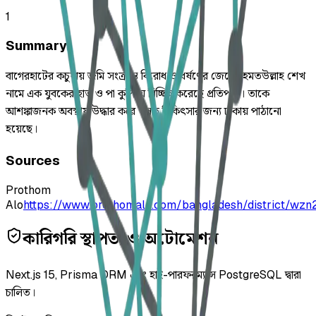
1
Summary
বাগেরহাটের কচুয়ায় জমি সংক্রান্ত বিরোধ ও ধর্ষণের জেরে রহমতউল্লাহ শেখ
নামে এক যুবকের হাত ও পা কুপিয়ে বিচ্ছিন্ন করেছে প্রতিপক্ষ। তাকে
আশঙ্কাজনক অবস্থায় উদ্ধার করে উন্নত চিকিৎসার জন্য ঢাকায় পাঠানো
হয়েছে।
Sources
Prothom
Alo
https://www.prothomalo.com/bangladesh/district/wzn
কারিগরি স্থাপত্য ও অটোমেশন
Next.js 15, Prisma ORM এবং হাই-পারফরম্যান্স PostgreSQL দ্বারা
চালিত।