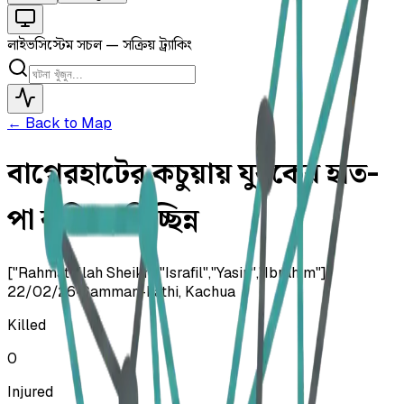
লাইভ
সিস্টেম সচল — সক্রিয় ট্র্যাকিং
← Back to Map
বাগেরহাটের কচুয়ায় যুবকের হাত-
পা কুপিয়ে বিচ্ছিন্ন
["Rahmatullah Sheikh","Israfil","Yasin","Ibrahim"]
22/02/26
•
Samman-kathi, Kachua
Killed
0
Injured