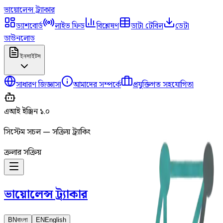
ভায়োলেন্স
ট্র্যাকার
ড্যাশবোর্ড
লাইভ ফিড
বিশ্লেষণ
ডাটা টেবিল
ডেটা
ডাউনলোড
ইনসাইটস
সাধারণ জিজ্ঞাসা
আমাদের সম্পর্কে
প্রযুক্তিগত সহযোগিতা
এআই ইঞ্জিন ১.০
সিস্টেম সচল — সক্রিয় ট্র্যাকিং
ক্রলার সক্রিয়
ভায়োলেন্স
ট্র্যাকার
BN
বাংলা
EN
English