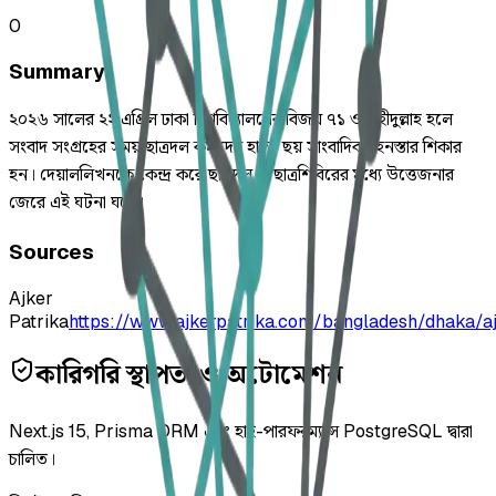
0
Summary
২০২৬ সালের ২২ এপ্রিল ঢাকা বিশ্ববিদ্যালয়ের বিজয় ৭১ ও শহীদুল্লাহ হলে
সংবাদ সংগ্রহের সময় ছাত্রদল কর্মীদের হাতে ছয় সাংবাদিক হেনস্তার শিকার
হন। দেয়াললিখনকে কেন্দ্র করে ছাত্রদল ও ছাত্রশিবিরের মধ্যে উত্তেজনার
জেরে এই ঘটনা ঘটে।
Sources
Ajker
Patrika
https://www.ajkerpatrika.com/bangladesh/dhaka/a
কারিগরি স্থাপত্য ও অটোমেশন
Next.js 15, Prisma ORM এবং হাই-পারফরম্যান্স PostgreSQL দ্বারা
চালিত।