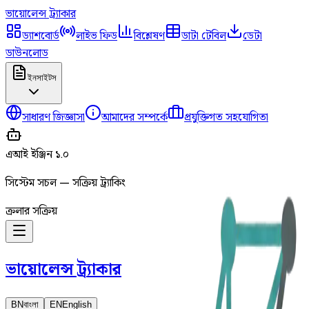
ভায়োলেন্স
ট্র্যাকার
ড্যাশবোর্ড
লাইভ ফিড
বিশ্লেষণ
ডাটা টেবিল
ডেটা
ডাউনলোড
ইনসাইটস
সাধারণ জিজ্ঞাসা
আমাদের সম্পর্কে
প্রযুক্তিগত সহযোগিতা
এআই ইঞ্জিন ১.০
সিস্টেম সচল — সক্রিয় ট্র্যাকিং
ক্রলার সক্রিয়
ভায়োলেন্স
ট্র্যাকার
BN
বাংলা
EN
English