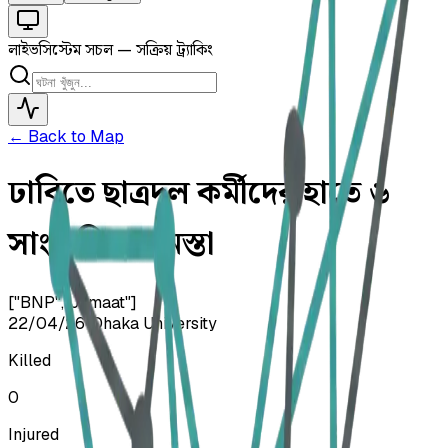
লাইভ
সিস্টেম সচল — সক্রিয় ট্র্যাকিং
← Back to Map
ঢাবিতে ছাত্রদল কর্মীদের হাতে ৬
সাংবাদিক হেনস্তা
["BNP","Jamaat"]
22/04/26
•
Dhaka University
Killed
0
Injured