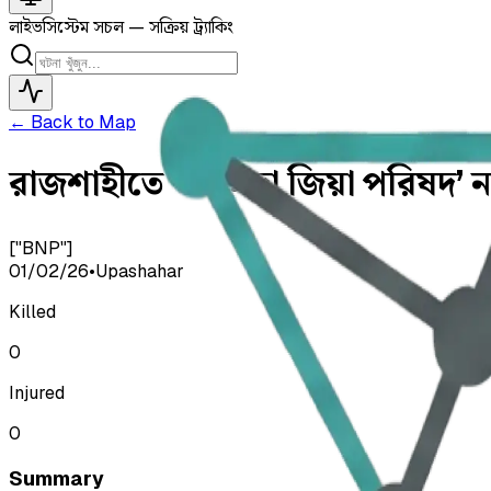
লাইভ
সিস্টেম সচল — সক্রিয় ট্র্যাকিং
← Back to Map
রাজশাহীতে ‘খালেদা জিয়া পরিষদ’ নাম
["BNP"]
01/02/26
•
Upashahar
Killed
0
Injured
0
Summary