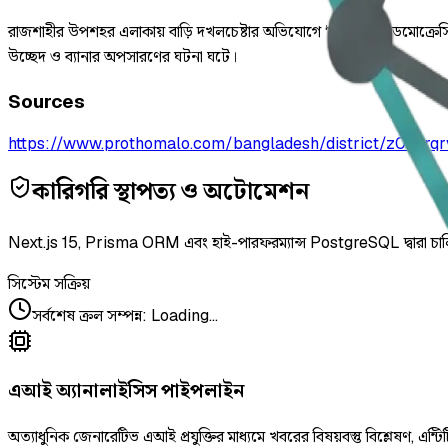
রাজশাহীর উপশহর এলাকায় বাড়ি দখলচেষ্টার অভিযোগে ‘মাদার অব ডেমোক্রেসি-
উচ্ছেদ ও ব্যানার অপসারণের ঘটনা ঘটে।
Sources
https://www.prothomalo.com/bangladesh/district/z0avrq
কারিগরি স্থাপত্য ও অটোমেশন
Next.js 15, Prisma ORM এবং হাই-পারফরম্যান্স PostgreSQL দ্বারা চা
সিস্টেম সক্রিয়
সর্বশেষ ক্রল সম্পন্ন
:
Loading...
এআই অ্যানালাইসিস পাইপলাইন
অত্যাধুনিক জেনারেটিভ এআই প্রযুক্তির মাধ্যমে খবরের বিষয়বস্তু বিশ্লেষণ, এন্টিট