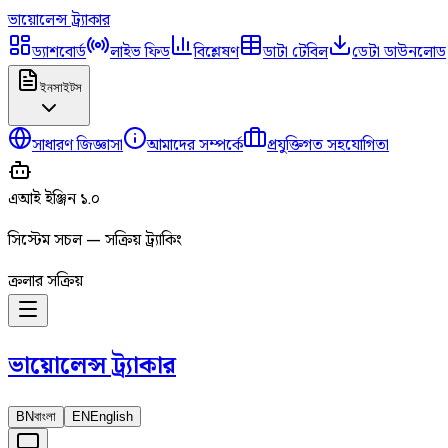
ভায়োলেন্স
ট্র্যাকার
ড্যাশবোর্ড
লাইভ ফিড
বিশ্লেষণ
ডাটা টেবিল
ডেটা ডাউনলোড
ইনসাইটস
সাধারণ জিজ্ঞাসা
আমাদের সম্পর্কে
প্রযুক্তিগত সহযোগিতা
এআই ইঞ্জিন ১.০
সিস্টেম সচল — সক্রিয় ট্র্যাকিং
ক্রলার সক্রিয়
ভায়োলেন্স
ট্র্যাকার
BN
বাংলা
EN
English