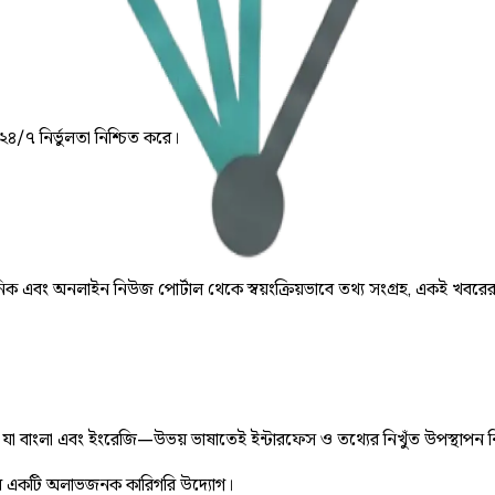
 ২৪/৭ নির্ভুলতা নিশ্চিত করে।
় দৈনিক এবং অনলাইন নিউজ পোর্টাল থেকে স্বয়ংক্রিয়ভাবে তথ্য সংগ্রহ, একই খবরে
ে, যা বাংলা এবং ইংরেজি—উভয় ভাষাতেই ইন্টারফেস ও তথ্যের নিখুঁত উপস্থাপন 
 একটি অলাভজনক কারিগরি উদ্যোগ।