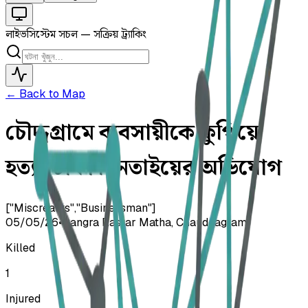
লাইভ
সিস্টেম সচল — সক্রিয় ট্র্যাকিং
← Back to Map
চৌদ্দগ্রামে ব্যবসায়ীকে কুপিয়ে
হত্যা, টাকা ছিনতাইয়ের অভিযোগ
["Miscreants","Businessman"]
05/05/26
•
Gangra Rastar Matha, Chauddagram
Killed
1
Injured