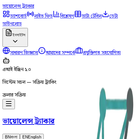
ভায়োলেন্স
ট্র্যাকার
ড্যাশবোর্ড
লাইভ ফিড
বিশ্লেষণ
ডাটা টেবিল
ডেটা
ডাউনলোড
ইনসাইটস
সাধারণ জিজ্ঞাসা
আমাদের সম্পর্কে
প্রযুক্তিগত সহযোগিতা
এআই ইঞ্জিন ১.০
সিস্টেম সচল — সক্রিয় ট্র্যাকিং
ক্রলার সক্রিয়
ভায়োলেন্স
ট্র্যাকার
BN
বাংলা
EN
English