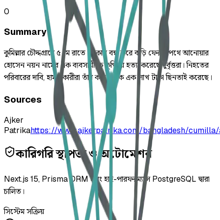
0
Summary
কুমিল্লার চৌদ্দগ্রামে ৫ মে রাতে দোকান বন্ধ করে বাড়ি ফেরার পথে আনোয়ার
হোসেন নয়ন নামের এক ব্যবসায়ীকে কুপিয়ে হত্যা করেছে দুর্বৃত্তরা। নিহতের
পরিবারের দাবি, হামলাকারীরা তাঁর কাছ থেকে এক লাখ টাকা ছিনতাই করেছে।
Sources
Ajker
Patrika
https://www.ajkerpatrika.com/bangladesh/cumilla
কারিগরি স্থাপত্য ও অটোমেশন
Next.js 15, Prisma ORM এবং হাই-পারফরম্যান্স PostgreSQL দ্বারা
চালিত।
সিস্টেম সক্রিয়