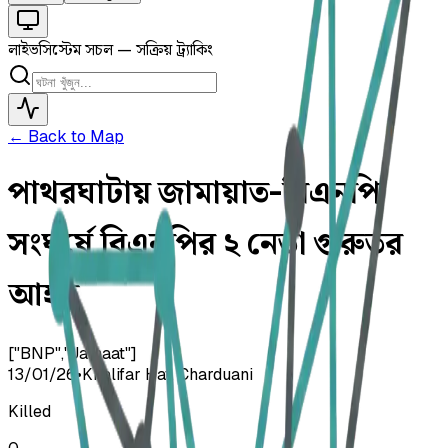
লাইভ
সিস্টেম সচল — সক্রিয় ট্র্যাকিং
← Back to Map
পাথরঘাটায় জামায়াত-বিএনপি
সংঘর্ষে বিএনপির ২ নেতা গুরুতর
আহত
["BNP","Jamaat"]
13/01/26
•
Khalifar Hat, Charduani
Killed