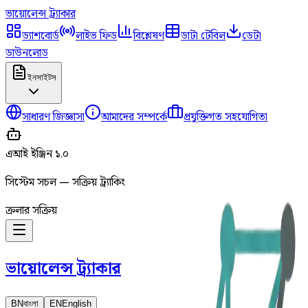
ভায়োলেন্স
ট্র্যাকার
ড্যাশবোর্ড
লাইভ ফিড
বিশ্লেষণ
ডাটা টেবিল
ডেটা
ডাউনলোড
ইনসাইটস
সাধারণ জিজ্ঞাসা
আমাদের সম্পর্কে
প্রযুক্তিগত সহযোগিতা
এআই ইঞ্জিন ১.০
সিস্টেম সচল — সক্রিয় ট্র্যাকিং
ক্রলার সক্রিয়
ভায়োলেন্স
ট্র্যাকার
BN
বাংলা
EN
English