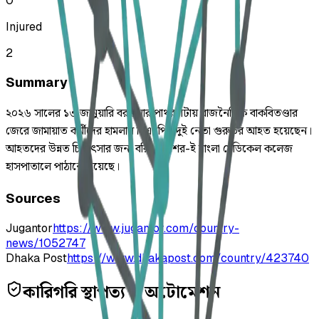
0
Injured
2
Summary
২০২৬ সালের ১৩ জানুয়ারি বরগুনার পাথরঘাটায় রাজনৈতিক বাকবিতণ্ডার
জেরে জামায়াত কর্মীদের হামলায় বিএনপির দুই নেতা গুরুতর আহত হয়েছেন।
আহতদের উন্নত চিকিৎসার জন্য বরিশাল শের-ই বাংলা মেডিকেল কলেজ
হাসপাতালে পাঠানো হয়েছে।
Sources
Jugantor
https://www.jugantor.com/country-
news/1052747
Dhaka Post
https://www.dhakapost.com/country/423740
কারিগরি স্থাপত্য ও অটোমেশন