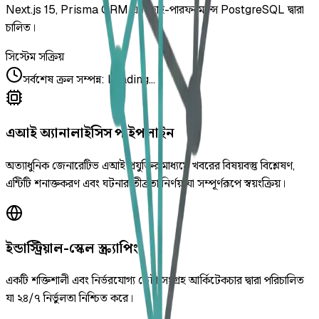
Next.js 15, Prisma ORM এবং হাই-পারফরম্যান্স PostgreSQL দ্বারা
চালিত।
সিস্টেম সক্রিয়
সর্বশেষ ক্রল সম্পন্ন
:
Loading...
এআই অ্যানালাইসিস পাইপলাইন
অত্যাধুনিক জেনারেটিভ এআই প্রযুক্তির মাধ্যমে খবরের বিষয়বস্তু বিশ্লেষণ,
এন্টিটি শনাক্তকরণ এবং ঘটনার তীব্রতা নির্ণয় যা সম্পূর্ণরূপে স্বয়ংক্রিয়।
ইন্ডাস্ট্রিয়াল-স্কেল স্ক্র্যাপিং
একটি শক্তিশালী এবং নির্ভরযোগ্য ডেটা সংগ্রহ আর্কিটেকচার দ্বারা পরিচালিত
যা ২৪/৭ নির্ভুলতা নিশ্চিত করে।