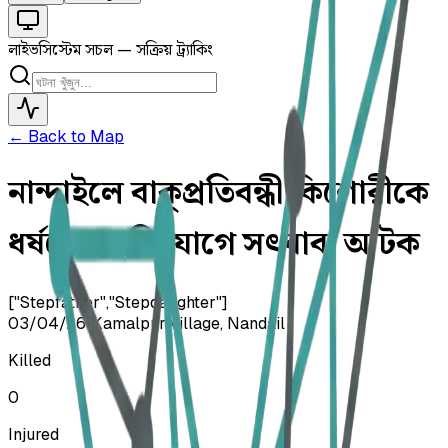
লাইভ
সিস্টেম সচল — সক্রিয় ট্র্যাকিং
← Back to Map
নান্দাইলে বাক্‌প্রতিবন্ধী কিশোরীকে
ধর্ষণের অভিযোগে সৎবাবা আটক
["Stepfather","Stepdaughter"]
03/04/26
•
Kamalpur village, Nandail
Killed
0
Injured