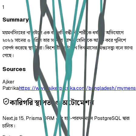
1
Summary
ময়মনসিংহের নান্দাইলে এক বাক্‌প্রতিবন্ধী কিশোরীকে ধর্ষণের অভিযোগে
২০২৬ সালের ৩ এপ্রিল তার সৎবাবা আব্দুল হেলিমকে আটক করে পুলিশে
সোপর্দ করেছে স্থানীয়রা। কিশোরীটি বর্তমানে তিন মাসের অন্তঃসত্ত্বা বলে জানা
গেছে।
Sources
Ajker
Patrika
https://www.ajkerpatrika.com/bangladesh/mymens
কারিগরি স্থাপত্য ও অটোমেশন
Next.js 15, Prisma ORM এবং হাই-পারফরম্যান্স PostgreSQL দ্বারা
চালিত।