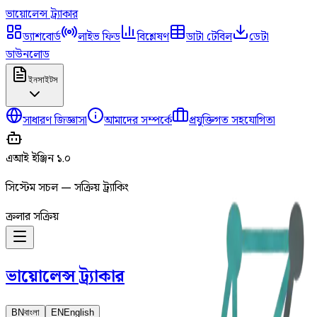
ভায়োলেন্স
ট্র্যাকার
ড্যাশবোর্ড
লাইভ ফিড
বিশ্লেষণ
ডাটা টেবিল
ডেটা
ডাউনলোড
ইনসাইটস
সাধারণ জিজ্ঞাসা
আমাদের সম্পর্কে
প্রযুক্তিগত সহযোগিতা
এআই ইঞ্জিন ১.০
সিস্টেম সচল — সক্রিয় ট্র্যাকিং
ক্রলার সক্রিয়
ভায়োলেন্স
ট্র্যাকার
BN
বাংলা
EN
English