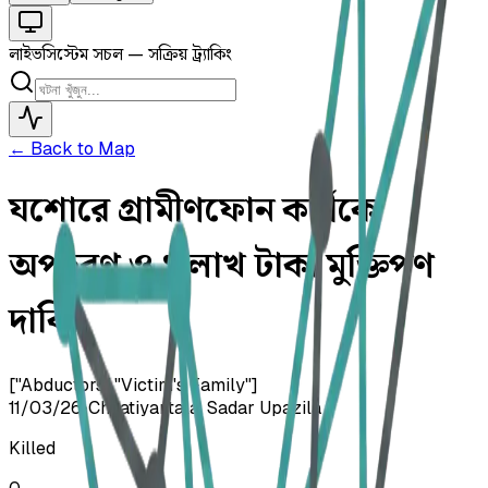
লাইভ
সিস্টেম সচল — সক্রিয় ট্র্যাকিং
← Back to Map
যশোরে গ্রামীণফোন কর্মীকে
অপহরণ ও ১ লাখ টাকা মুক্তিপণ
দাবি
["Abductors","Victim's Family"]
11/03/26
•
Chhatiyantala, Sadar Upazila
Killed