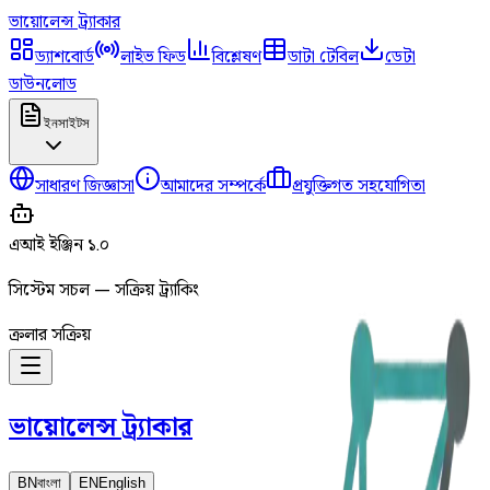
ভায়োলেন্স
ট্র্যাকার
ড্যাশবোর্ড
লাইভ ফিড
বিশ্লেষণ
ডাটা টেবিল
ডেটা
ডাউনলোড
ইনসাইটস
সাধারণ জিজ্ঞাসা
আমাদের সম্পর্কে
প্রযুক্তিগত সহযোগিতা
এআই ইঞ্জিন ১.০
সিস্টেম সচল — সক্রিয় ট্র্যাকিং
ক্রলার সক্রিয়
ভায়োলেন্স
ট্র্যাকার
BN
বাংলা
EN
English