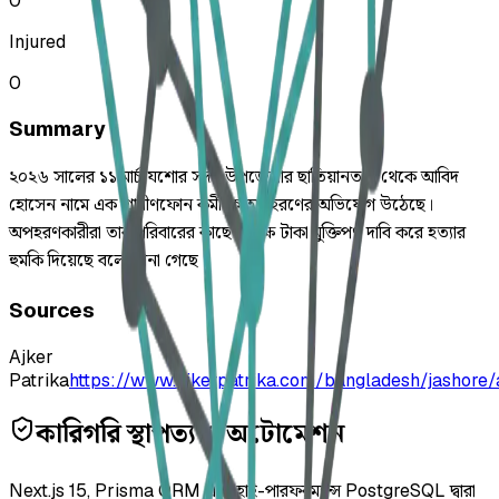
0
Injured
0
Summary
২০২৬ সালের ১১ মার্চ যশোর সদর উপজেলার ছাতিয়ানতলা থেকে আবিদ
হোসেন নামে এক গ্রামীণফোন কর্মীকে অপহরণের অভিযোগ উঠেছে।
অপহরণকারীরা তার পরিবারের কাছে ১ লক্ষ টাকা মুক্তিপণ দাবি করে হত্যার
হুমকি দিয়েছে বলে জানা গেছে।
Sources
Ajker
Patrika
https://www.ajkerpatrika.com/bangladesh/jashore
কারিগরি স্থাপত্য ও অটোমেশন
Next.js 15, Prisma ORM এবং হাই-পারফরম্যান্স PostgreSQL দ্বারা