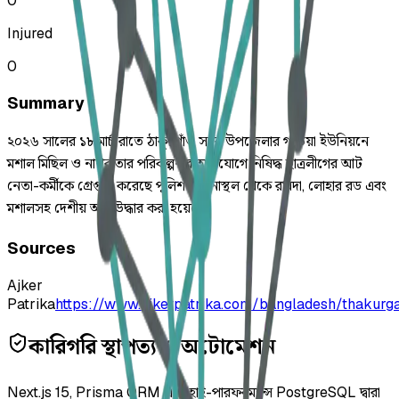
0
Injured
0
Summary
২০২৬ সালের ১৮ মার্চ রাতে ঠাকুরগাঁও সদর উপজেলার গড়েয়া ইউনিয়নে
মশাল মিছিল ও নাশকতার পরিকল্পনার অভিযোগে নিষিদ্ধ ছাত্রলীগের আট
নেতা-কর্মীকে গ্রেপ্তার করেছে পুলিশ। ঘটনাস্থল থেকে রামদা, লোহার রড এবং
মশালসহ দেশীয় অস্ত্র উদ্ধার করা হয়েছে।
Sources
Ajker
Patrika
https://www.ajkerpatrika.com/bangladesh/thaku
কারিগরি স্থাপত্য ও অটোমেশন
Next.js 15, Prisma ORM এবং হাই-পারফরম্যান্স PostgreSQL দ্বারা