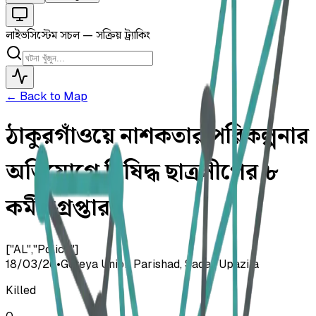
লাইভ
সিস্টেম সচল — সক্রিয় ট্র্যাকিং
← Back to Map
ঠাকুরগাঁওয়ে নাশকতার পরিকল্পনার
অভিযোগে নিষিদ্ধ ছাত্রলীগের ৮
কর্মী গ্রেপ্তার
["AL","Police"]
18/03/26
•
Goreya Union Parishad, Sadar Upazila
Killed