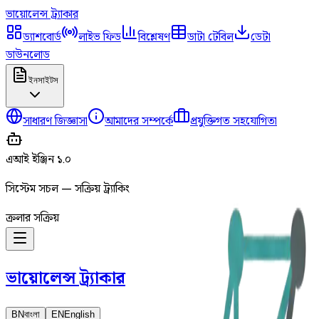
ভায়োলেন্স
ট্র্যাকার
ড্যাশবোর্ড
লাইভ ফিড
বিশ্লেষণ
ডাটা টেবিল
ডেটা
ডাউনলোড
ইনসাইটস
সাধারণ জিজ্ঞাসা
আমাদের সম্পর্কে
প্রযুক্তিগত সহযোগিতা
এআই ইঞ্জিন ১.০
সিস্টেম সচল — সক্রিয় ট্র্যাকিং
ক্রলার সক্রিয়
ভায়োলেন্স
ট্র্যাকার
BN
বাংলা
EN
English