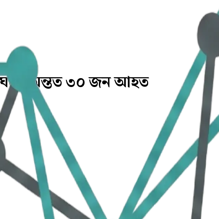
ংঘর্ষে অন্তত ৩০ জন আহত