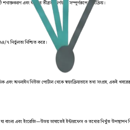
ি শনাক্তকরণ এবং ঘটনার তীব্রতা নির্ণয় যা সম্পূর্ণরূপে স্বয়ংক্রিয়।
 ২৪/৭ নির্ভুলতা নিশ্চিত করে।
় দৈনিক এবং অনলাইন নিউজ পোর্টাল থেকে স্বয়ংক্রিয়ভাবে তথ্য সংগ্রহ, একই খবরে
ে, যা বাংলা এবং ইংরেজি—উভয় ভাষাতেই ইন্টারফেস ও তথ্যের নিখুঁত উপস্থাপন 