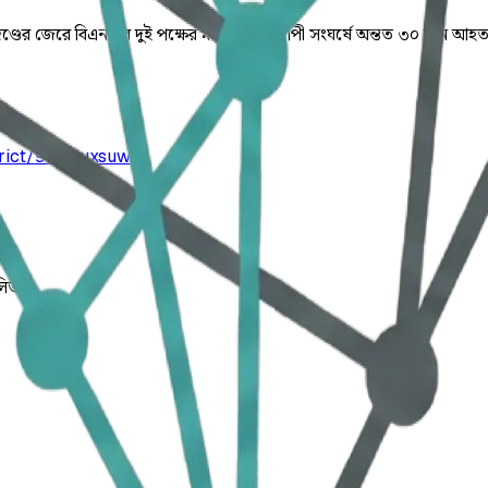
াদণ্ডের জেরে বিএনপির দুই পক্ষের মধ্যে ৫ ঘণ্টাব্যাপী সংঘর্ষে অন্তত ৩০ জন 
trict/9k0kuxsuwi
লিত।