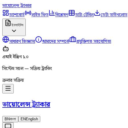
ভায়োলেন্স
ট্র্যাকার
ড্যাশবোর্ড
লাইভ ফিড
বিশ্লেষণ
ডাটা টেবিল
ডেটা ডাউনলোড
ইনসাইটস
সাধারণ জিজ্ঞাসা
আমাদের সম্পর্কে
প্রযুক্তিগত সহযোগিতা
এআই ইঞ্জিন ১.০
সিস্টেম সচল — সক্রিয় ট্র্যাকিং
ক্রলার সক্রিয়
ভায়োলেন্স
ট্র্যাকার
BN
বাংলা
EN
English