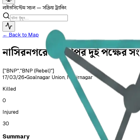
লাইভ
সিস্টেম সচল — সক্রিয় ট্র্যাকিং
← Back to Map
নাসিরনগরে বিএনপির দুই পক্ষের স
["BNP","BNP (Rebel)"]
17/03/26
•
Goalnagar Union, Nasirnagar
Killed
0
Injured
30
Summary