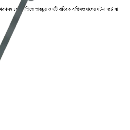
রণসহ ১২টি বাড়িতে ভাঙচুর ও ২টি বাড়িতে অগ্নিসংযোগের ঘটনা ঘটে যা