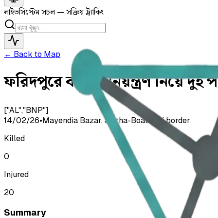
লাইভ
সিস্টেম সচল — সক্রিয় ট্র্যাকিং
← Back to Map
ফরিদপুরে বাজার নিয়ন্ত্রণ নিয়ে দুই
["AL","BNP"]
14/02/26
•
Mayendia Bazar, Saltha-Boalmari border
Killed
0
Injured
20
Summary