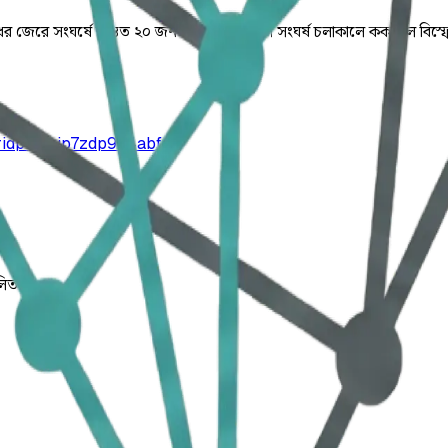
ধের জেরে সংঘর্ষে অন্তত ২০ জন আহত হয়েছেন। সংঘর্ষ চলাকালে ককটেল বিস্ফো
ridpur/ajp7zdp9q4abf
লিত।