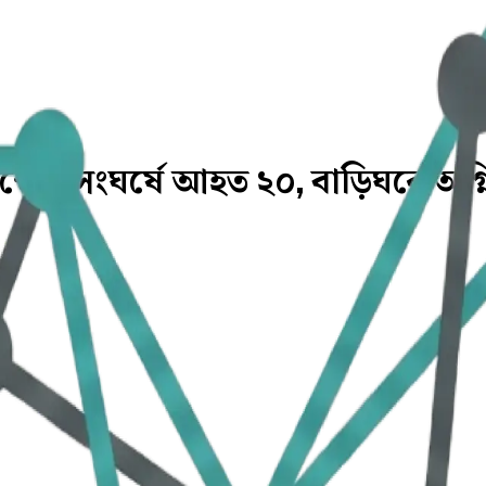
 পক্ষের সংঘর্ষে আহত ২০, বাড়িঘরে অগ