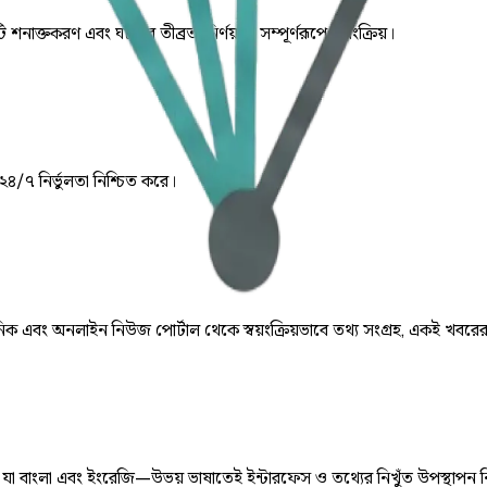
ি শনাক্তকরণ এবং ঘটনার তীব্রতা নির্ণয় যা সম্পূর্ণরূপে স্বয়ংক্রিয়।
 ২৪/৭ নির্ভুলতা নিশ্চিত করে।
় দৈনিক এবং অনলাইন নিউজ পোর্টাল থেকে স্বয়ংক্রিয়ভাবে তথ্য সংগ্রহ, একই খবরে
ে, যা বাংলা এবং ইংরেজি—উভয় ভাষাতেই ইন্টারফেস ও তথ্যের নিখুঁত উপস্থাপন 