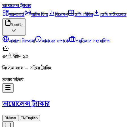
ভায়োলেন্স
ট্র্যাকার
ড্যাশবোর্ড
লাইভ ফিড
বিশ্লেষণ
ডাটা টেবিল
ডেটা ডাউনলোড
ইনসাইটস
সাধারণ জিজ্ঞাসা
আমাদের সম্পর্কে
প্রযুক্তিগত সহযোগিতা
এআই ইঞ্জিন ১.০
সিস্টেম সচল — সক্রিয় ট্র্যাকিং
ক্রলার সক্রিয়
ভায়োলেন্স
ট্র্যাকার
BN
বাংলা
EN
English