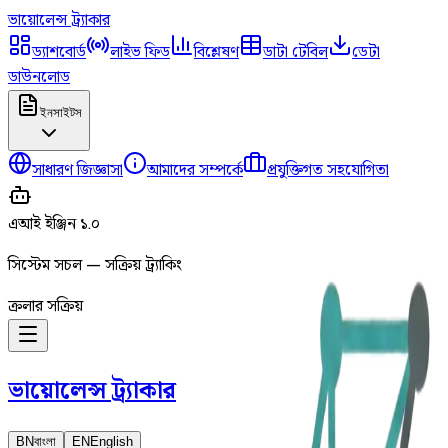
ভায়োলেন্স
ট্র্যাকার
ড্যাশবোর্ড
লাইভ ফিড
বিশ্লেষণ
ডাটা টেবিল
ডেটা
ডাউনলোড
ইনসাইটস
সাধারণ জিজ্ঞাসা
আমাদের সম্পর্কে
প্রযুক্তিগত সহযোগিতা
এআই ইঞ্জিন ১.০
সিস্টেম সচল — সক্রিয় ট্র্যাকিং
ক্রলার সক্রিয়
ভায়োলেন্স
ট্র্যাকার
BN
বাংলা
EN
English