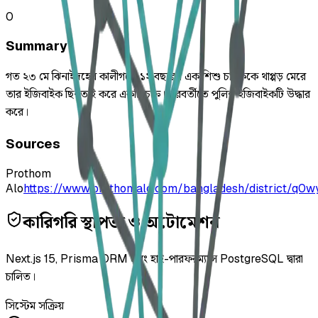
0
Summary
গত ২৩ মে ঝিনাইদহের কালীগঞ্জে ১২ বছরের এক শিশু চালককে থাপ্পড় মেরে
তার ইজিবাইক ছিনতাই করে একটি চক্র। পরবর্তীতে পুলিশ ইজিবাইকটি উদ্ধার
করে।
Sources
Prothom
Alo
https://www.prothomalo.com/bangladesh/district/q0w
কারিগরি স্থাপত্য ও অটোমেশন
Next.js 15, Prisma ORM এবং হাই-পারফরম্যান্স PostgreSQL দ্বারা
চালিত।
সিস্টেম সক্রিয়