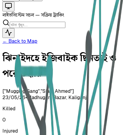
লাইভ
সিস্টেম সচল — সক্রিয় ট্র্যাকিং
← Back to Map
ঝিনাইদহে ইজিবাইক ছিনতাই ও
পরে উদ্ধার
["Mugging Gang","Siam Ahmed"]
23/05/26
•
Madhuganj Bazar, Kaliganj
Killed
0
Injured