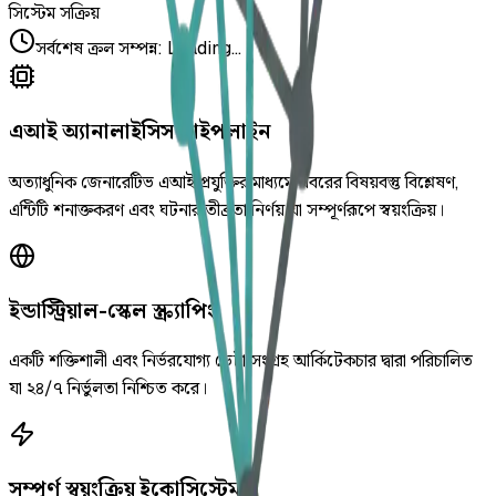
সিস্টেম সক্রিয়
সর্বশেষ ক্রল সম্পন্ন
:
Loading...
এআই অ্যানালাইসিস পাইপলাইন
অত্যাধুনিক জেনারেটিভ এআই প্রযুক্তির মাধ্যমে খবরের বিষয়বস্তু বিশ্লেষণ,
এন্টিটি শনাক্তকরণ এবং ঘটনার তীব্রতা নির্ণয় যা সম্পূর্ণরূপে স্বয়ংক্রিয়।
ইন্ডাস্ট্রিয়াল-স্কেল স্ক্র্যাপিং
একটি শক্তিশালী এবং নির্ভরযোগ্য ডেটা সংগ্রহ আর্কিটেকচার দ্বারা পরিচালিত
যা ২৪/৭ নির্ভুলতা নিশ্চিত করে।
সম্পূর্ণ স্বয়ংক্রিয় ইকোসিস্টেম