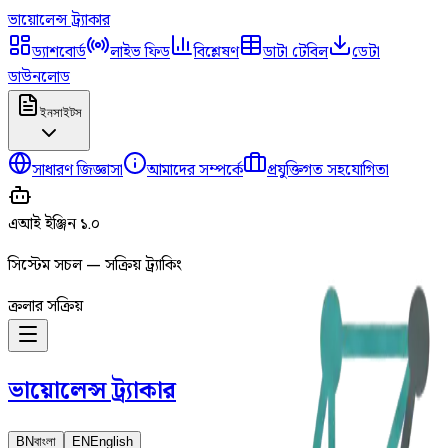
ভায়োলেন্স
ট্র্যাকার
ড্যাশবোর্ড
লাইভ ফিড
বিশ্লেষণ
ডাটা টেবিল
ডেটা
ডাউনলোড
ইনসাইটস
সাধারণ জিজ্ঞাসা
আমাদের সম্পর্কে
প্রযুক্তিগত সহযোগিতা
এআই ইঞ্জিন ১.০
সিস্টেম সচল — সক্রিয় ট্র্যাকিং
ক্রলার সক্রিয়
ভায়োলেন্স
ট্র্যাকার
BN
বাংলা
EN
English