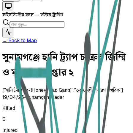
লাইভ
সিস্টেম সচল — সক্রিয় ট্র্যাকিং
← Back to Map
সুনামগঞ্জে হানি ট্র্যাপ চক্রের জিম্মি
ও মারধর, গ্রেপ্তার ২
["হানি ট্র্যাপ চক্র (Honey Trap Gang)","ভুক্তভোগী সাধারণ নাগরিক"]
19/04/26
•
Sunamganj Sadar
Killed
0
Injured