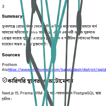
3
Summary
সুনামগঞ্জে প্রেমের ফাঁদে ফেলে জিম্মি ও বিবস্ত্র করে মারধরের মাধ্যমে অর্থ
আদায়ের অভিযোগে ২০২৬ সালের ১৯ এপ্রিল এক নারী ও এক পুরুষকে
গ্রেপ্তার করেছে পুলিশ। এ চক্রের ব্ল্যাকমেইল ও শারীরিক নির্যাতনের শিকার
হয়েছেন অন্তত ৩ জন ভুক্তভোগী।
Sources
Prothom
Alo
https://www.prothomalo.com/bangladesh/district/iqstd
কারিগরি স্থাপত্য ও অটোমেশন
Next.js 15, Prisma ORM এবং হাই-পারফরম্যান্স PostgreSQL দ্বারা
চালিত।