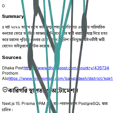
0
Summary
৫ মার্চ ২০২৬ তারিখ রাতে জামালপুর শহরের দড়িপাড়া এলাকায় পারিবারিক
কলহের জেরে তাহমিনা আক্তার তানিয়াকে তার স্বামী ধারালো অস্ত্র দিয়ে হত্যা
করে মরদেহ পুড়িয়ে ফেলার চেষ্টা করেন। পুলিশ অভিযুক্ত আইনজীবী স্বামী
হোসেন তাইফুরকে আটক করেছে।
Sources
Dhaka Post
https://www.dhakapost.com/country/435734
Prothom
Alo
https://www.prothomalo.com/bangladesh/district/kqk
কারিগরি স্থাপত্য ও অটোমেশন
Next.js 15, Prisma ORM এবং হাই-পারফরম্যান্স PostgreSQL দ্বারা
চালিত।