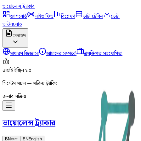
ভায়োলেন্স
ট্র্যাকার
ড্যাশবোর্ড
লাইভ ফিড
বিশ্লেষণ
ডাটা টেবিল
ডেটা
ডাউনলোড
ইনসাইটস
সাধারণ জিজ্ঞাসা
আমাদের সম্পর্কে
প্রযুক্তিগত সহযোগিতা
এআই ইঞ্জিন ১.০
সিস্টেম সচল — সক্রিয় ট্র্যাকিং
ক্রলার সক্রিয়
ভায়োলেন্স
ট্র্যাকার
BN
বাংলা
EN
English