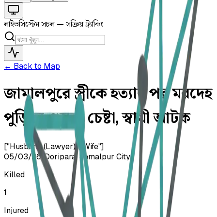
লাইভ
সিস্টেম সচল — সক্রিয় ট্র্যাকিং
← Back to Map
জামালপুরে স্ত্রীকে হত্যার পর মরদেহ
পুড়িয়ে গুমের চেষ্টা, স্বামী আটক
["Husband (Lawyer)","Wife"]
05/03/26
•
Doripara, Jamalpur City
Killed
1
Injured