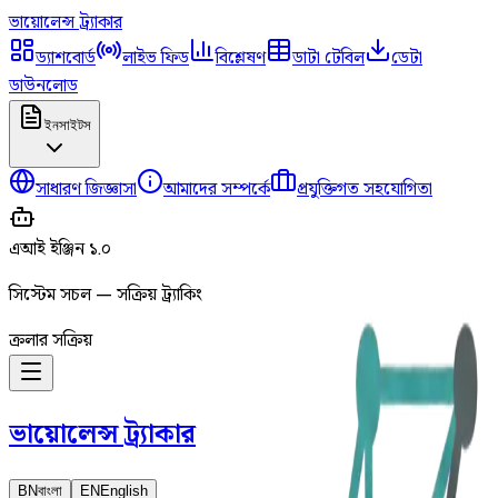
ভায়োলেন্স
ট্র্যাকার
ড্যাশবোর্ড
লাইভ ফিড
বিশ্লেষণ
ডাটা টেবিল
ডেটা
ডাউনলোড
ইনসাইটস
সাধারণ জিজ্ঞাসা
আমাদের সম্পর্কে
প্রযুক্তিগত সহযোগিতা
এআই ইঞ্জিন ১.০
সিস্টেম সচল — সক্রিয় ট্র্যাকিং
ক্রলার সক্রিয়
ভায়োলেন্স
ট্র্যাকার
BN
বাংলা
EN
English