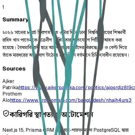
1
Summary
২০২৬ সালের ৮ মার্চ দিবাগত রাত ৩টার দিকে ঢাকা বিশ্ববিদ্যালয়ের শিক্ষার্থী
রাহিদ খান পাভেলকে ছাত্রলীগ সংশ্লিষ্টতার অভিযোগে পিটিয়ে আহত করা
হয়েছে। বৈষম্যবিরোধী ছাত্র আন্দোলনের কর্মীদের বিরুদ্ধে ইট ও বেল্ট দিয়ে
তাঁকে মারধরের অভিযোগ উঠেছে এবং তিনি বর্তমানে চিকিৎসাধীন রয়েছেন।
Sources
Ajker
Patrika
https://www.ajkerpatrika.com/politics/ajpsrdjz8l9c
Prothom
Alo
https://www.prothomalo.com/bangladesh/nhajh4urs3
কারিগরি স্থাপত্য ও অটোমেশন
Next.js 15, Prisma ORM এবং হাই-পারফরম্যান্স PostgreSQL দ্বারা