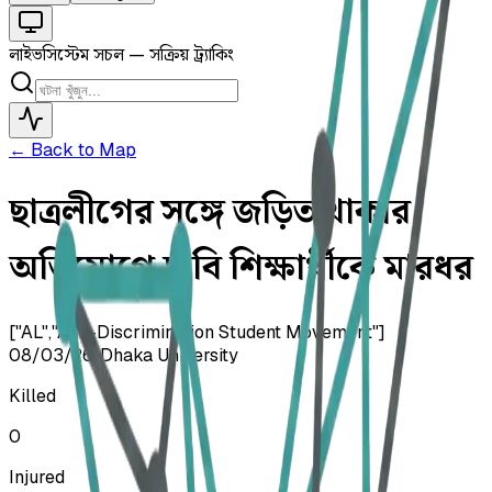
লাইভ
সিস্টেম সচল — সক্রিয় ট্র্যাকিং
← Back to Map
ছাত্রলীগের সঙ্গে জড়িত থাকার
অভিযোগে ঢাবি শিক্ষার্থীকে মারধর
["AL","Anti-Discrimination Student Movement"]
08/03/26
•
Dhaka University
Killed
0
Injured