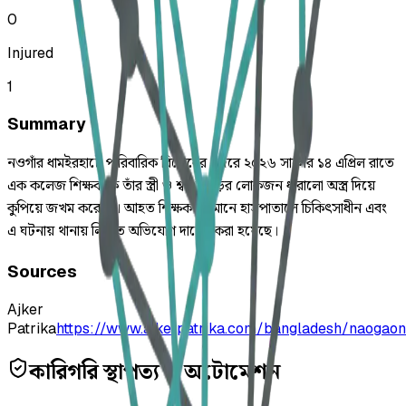
0
Injured
1
Summary
নওগাঁর ধামইরহাটে পারিবারিক বিরোধের জেরে ২০২৬ সালের ১৪ এপ্রিল রাতে
এক কলেজ শিক্ষককে তাঁর স্ত্রী ও শ্বশুরবাড়ির লোকজন ধারালো অস্ত্র দিয়ে
কুপিয়ে জখম করেছে। আহত শিক্ষক বর্তমানে হাসপাতালে চিকিৎসাধীন এবং
এ ঘটনায় থানায় লিখিত অভিযোগ দায়ের করা হয়েছে।
Sources
Ajker
Patrika
https://www.ajkerpatrika.com/bangladesh/naogao
কারিগরি স্থাপত্য ও অটোমেশন