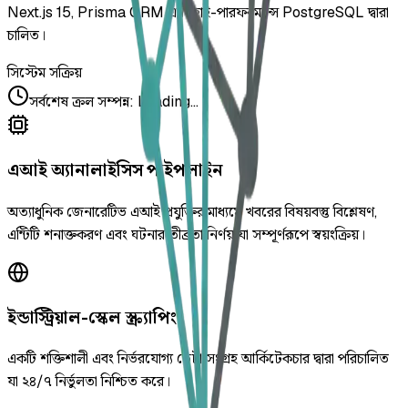
Next.js 15, Prisma ORM এবং হাই-পারফরম্যান্স PostgreSQL দ্বারা
চালিত।
সিস্টেম সক্রিয়
সর্বশেষ ক্রল সম্পন্ন
:
Loading...
এআই অ্যানালাইসিস পাইপলাইন
অত্যাধুনিক জেনারেটিভ এআই প্রযুক্তির মাধ্যমে খবরের বিষয়বস্তু বিশ্লেষণ,
এন্টিটি শনাক্তকরণ এবং ঘটনার তীব্রতা নির্ণয় যা সম্পূর্ণরূপে স্বয়ংক্রিয়।
ইন্ডাস্ট্রিয়াল-স্কেল স্ক্র্যাপিং
একটি শক্তিশালী এবং নির্ভরযোগ্য ডেটা সংগ্রহ আর্কিটেকচার দ্বারা পরিচালিত
যা ২৪/৭ নির্ভুলতা নিশ্চিত করে।