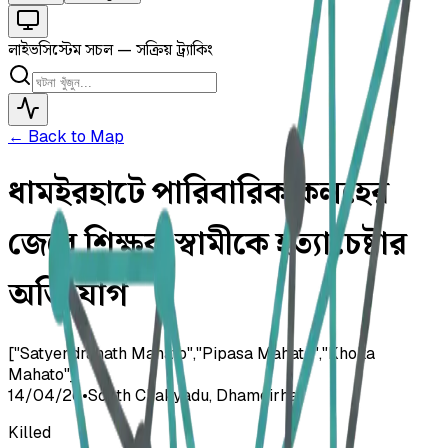
লাইভ
সিস্টেম সচল — সক্রিয় ট্র্যাকিং
← Back to Map
ধামইরহাটে পারিবারিক কলহের
জেরে শিক্ষক স্বামীকে হত্যাচেষ্টার
অভিযোগ
["Satyendranath Mahato","Pipasa Mahato","Khoka
Mahato"]
14/04/26
•
South Chakyadu, Dhamoirhat
Killed