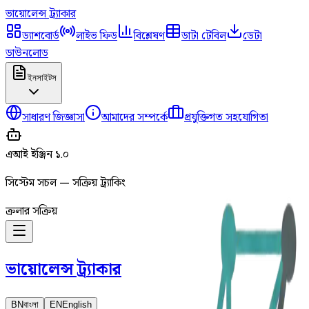
ভায়োলেন্স
ট্র্যাকার
ড্যাশবোর্ড
লাইভ ফিড
বিশ্লেষণ
ডাটা টেবিল
ডেটা
ডাউনলোড
ইনসাইটস
সাধারণ জিজ্ঞাসা
আমাদের সম্পর্কে
প্রযুক্তিগত সহযোগিতা
এআই ইঞ্জিন ১.০
সিস্টেম সচল — সক্রিয় ট্র্যাকিং
ক্রলার সক্রিয়
ভায়োলেন্স
ট্র্যাকার
BN
বাংলা
EN
English