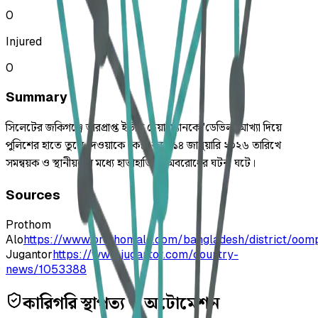
0
Injured
0
Summary
সিলেটের জকিগঞ্জে ভারপ্রাপ্ত ইউপি চেয়ারম্যানকে 'ডেভিল' আখ্যা দিয়ে
পুলিশের হাতে তুলে দেওয়াকে কেন্দ্র করে ১৪ জানুয়ারি ২০২৬ তারিখে
সমন্বয়ক ও স্থানীয়দের মধ্যে হাতাহাতি ও অবরোধের ঘটনা ঘটে।
Sources
Prothom
Alo
https://www.prothomalo.com/bangladesh/district/oom
Jugantor
https://www.jugantor.com/country-
news/1053388
কারিগরি স্থাপত্য ও অটোমেশন