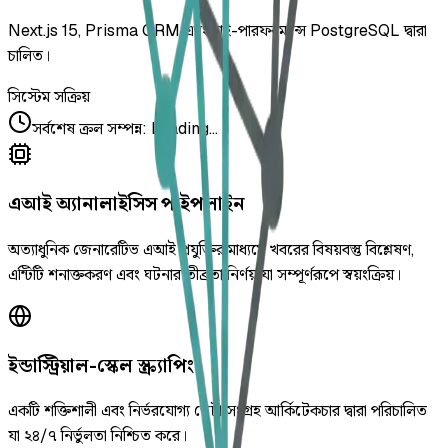
Next.js 15, Prisma ORM এবং হাই-পারফরম্যান্স PostgreSQL দ্বারা
চালিত।
সিস্টেম সক্রিয়
সর্বশেষ ক্রল সম্পন্ন
:
Loading...
এআই অ্যানালাইসিস পাইপলাইন
অত্যাধুনিক জেনারেটিভ এআই প্রযুক্তির মাধ্যমে খবরের বিষয়বস্তু বিশ্লেষণ,
এন্টিটি শনাক্তকরণ এবং ঘটনার তীব্রতা নির্ণয় যা সম্পূর্ণরূপে স্বয়ংক্রিয়।
ইন্ডাস্ট্রিয়াল-স্কেল স্ক্র্যাপিং
একটি শক্তিশালী এবং নির্ভরযোগ্য ডেটা সংগ্রহ আর্কিটেকচার দ্বারা পরিচালিত
যা ২৪/৭ নির্ভুলতা নিশ্চিত করে।