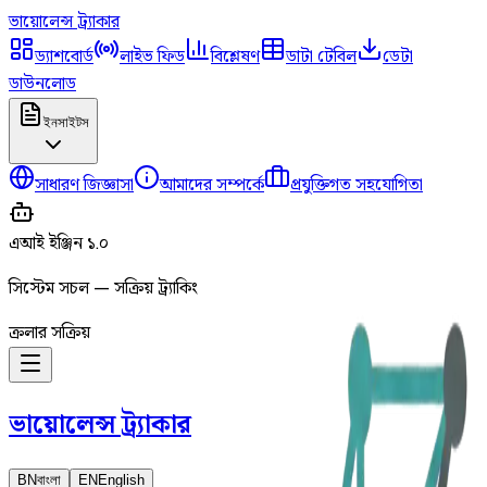
ভায়োলেন্স
ট্র্যাকার
ড্যাশবোর্ড
লাইভ ফিড
বিশ্লেষণ
ডাটা টেবিল
ডেটা
ডাউনলোড
ইনসাইটস
সাধারণ জিজ্ঞাসা
আমাদের সম্পর্কে
প্রযুক্তিগত সহযোগিতা
এআই ইঞ্জিন ১.০
সিস্টেম সচল — সক্রিয় ট্র্যাকিং
ক্রলার সক্রিয়
ভায়োলেন্স
ট্র্যাকার
BN
বাংলা
EN
English