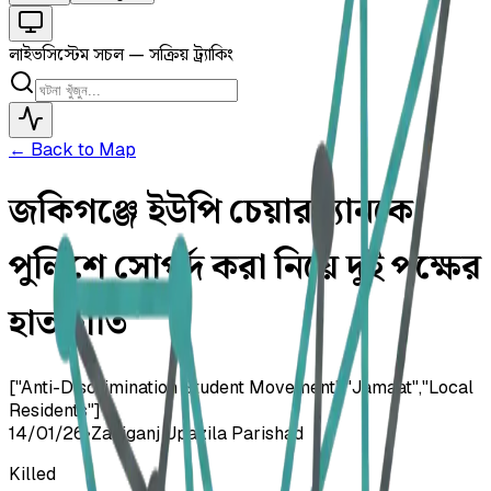
লাইভ
সিস্টেম সচল — সক্রিয় ট্র্যাকিং
← Back to Map
জকিগঞ্জে ইউপি চেয়ারম্যানকে
পুলিশে সোপর্দ করা নিয়ে দুই পক্ষের
হাতাহাতি
["Anti-Discrimination Student Movement","Jamaat","Local
Residents"]
14/01/26
•
Zakiganj Upazila Parishad
Killed