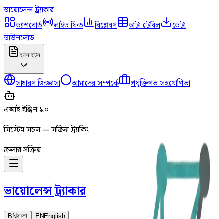
ভায়োলেন্স
ট্র্যাকার
ড্যাশবোর্ড
লাইভ ফিড
বিশ্লেষণ
ডাটা টেবিল
ডেটা
ডাউনলোড
ইনসাইটস
সাধারণ জিজ্ঞাসা
আমাদের সম্পর্কে
প্রযুক্তিগত সহযোগিতা
এআই ইঞ্জিন ১.০
সিস্টেম সচল — সক্রিয় ট্র্যাকিং
ক্রলার সক্রিয়
ভায়োলেন্স
ট্র্যাকার
BN
বাংলা
EN
English