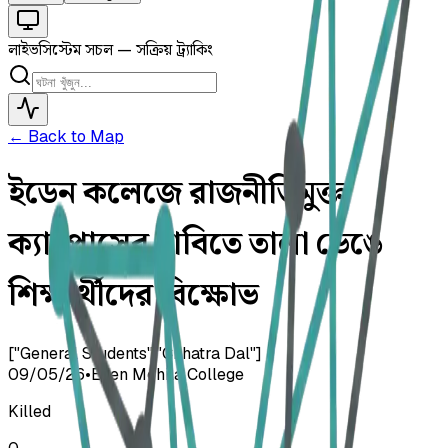
লাইভ
সিস্টেম সচল — সক্রিয় ট্র্যাকিং
← Back to Map
ইডেন কলেজে রাজনীতিমুক্ত
ক্যাম্পাসের দাবিতে তালা ভেঙে
শিক্ষার্থীদের বিক্ষোভ
["General Students","Chhatra Dal"]
09/05/26
•
Eden Mohila College
Killed