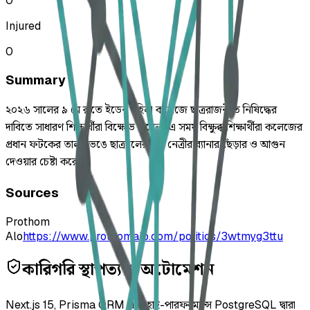
0
Injured
0
Summary
২০২৬ সালের ৯ মে রাতে ইডেন মহিলা কলেজে ছাত্ররাজনীতি নিষিদ্ধের
দাবিতে সাধারণ শিক্ষার্থীরা বিক্ষোভ করেন। এ সময় বিক্ষুব্ধ শিক্ষার্থীরা কলেজের
প্রধান ফটকের তালা ভেঙে ছাত্রদলের এক নেত্রীর ব্যানার ছেঁড়ার ও আগুন
দেওয়ার চেষ্টা করেন।
Sources
Prothom
Alo
https://www.prothomalo.com/politics/3wtmyg3ttu
কারিগরি স্থাপত্য ও অটোমেশন
Next.js 15, Prisma ORM এবং হাই-পারফরম্যান্স PostgreSQL দ্বারা