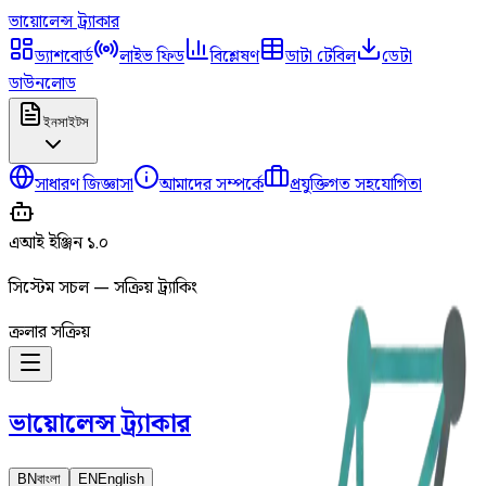
ভায়োলেন্স
ট্র্যাকার
ড্যাশবোর্ড
লাইভ ফিড
বিশ্লেষণ
ডাটা টেবিল
ডেটা
ডাউনলোড
ইনসাইটস
সাধারণ জিজ্ঞাসা
আমাদের সম্পর্কে
প্রযুক্তিগত সহযোগিতা
এআই ইঞ্জিন ১.০
সিস্টেম সচল — সক্রিয় ট্র্যাকিং
ক্রলার সক্রিয়
ভায়োলেন্স
ট্র্যাকার
BN
বাংলা
EN
English