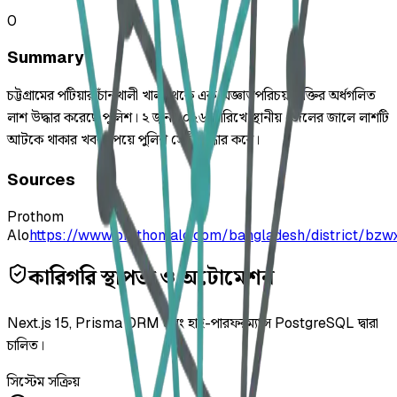
0
Summary
চট্টগ্রামের পটিয়ার চাঁনখালী খাল থেকে এক অজ্ঞাতপরিচয় ব্যক্তির অর্ধগলিত
লাশ উদ্ধার করেছে পুলিশ। ২ জুন ২০২৬ তারিখে স্থানীয় জেলের জালে লাশটি
আটকে থাকার খবর পেয়ে পুলিশ সেটি উদ্ধার করে।
Sources
Prothom
Alo
https://www.prothomalo.com/bangladesh/district/bzw
কারিগরি স্থাপত্য ও অটোমেশন
Next.js 15, Prisma ORM এবং হাই-পারফরম্যান্স PostgreSQL দ্বারা
চালিত।
সিস্টেম সক্রিয়