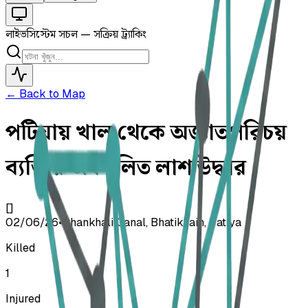
লাইভ
সিস্টেম সচল — সক্রিয় ট্র্যাকিং
← Back to Map
পটিয়ায় খাল থেকে অজ্ঞাতপরিচয়
ব্যক্তির অর্ধগলিত লাশ উদ্ধার
[]
02/06/26
•
Chankhali Canal, Bhatikhain, Patiya
Killed
1
Injured