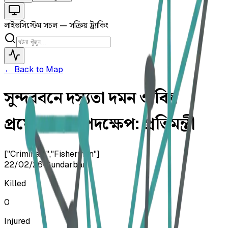
লাইভ
সিস্টেম সচল — সক্রিয় ট্র্যাকিং
← Back to Map
সুন্দরবনে দস্যুতা দমন ও বিষ
প্রয়োগ বন্ধে পদক্ষেপ: প্রতিমন্ত্রী
["Criminals","Fishermen"]
22/02/26
•
Sundarban
Killed
0
Injured