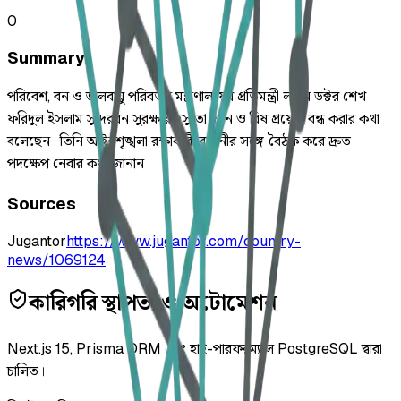
0
Summary
পরিবেশ, বন ও জলবায়ু পরিবর্তন মন্ত্রণালয়ের প্রতিমন্ত্রী লায়ন ডক্টর শেখ
ফরিদুল ইসলাম সুন্দরবন সুরক্ষায় দস্যুতা দমন ও বিষ প্রয়োগ বন্ধ করার কথা
বলেছেন। তিনি আইনশৃঙ্খলা রক্ষাকারী বাহিনীর সঙ্গে বৈঠক করে দ্রুত
পদক্ষেপ নেবার কথা জানান।
Sources
Jugantor
https://www.jugantor.com/country-
news/1069124
কারিগরি স্থাপত্য ও অটোমেশন
Next.js 15, Prisma ORM এবং হাই-পারফরম্যান্স PostgreSQL দ্বারা
চালিত।