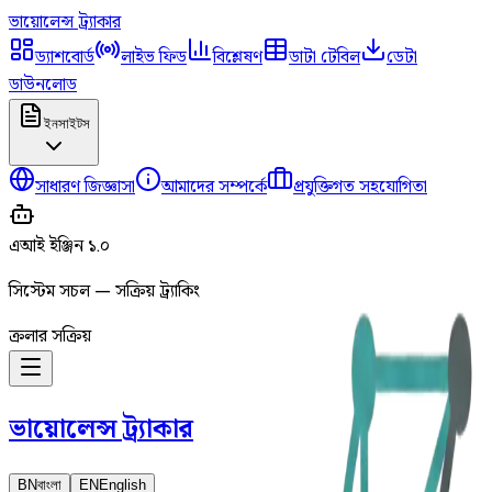
ভায়োলেন্স
ট্র্যাকার
ড্যাশবোর্ড
লাইভ ফিড
বিশ্লেষণ
ডাটা টেবিল
ডেটা
ডাউনলোড
ইনসাইটস
সাধারণ জিজ্ঞাসা
আমাদের সম্পর্কে
প্রযুক্তিগত সহযোগিতা
এআই ইঞ্জিন ১.০
সিস্টেম সচল — সক্রিয় ট্র্যাকিং
ক্রলার সক্রিয়
ভায়োলেন্স
ট্র্যাকার
BN
বাংলা
EN
English