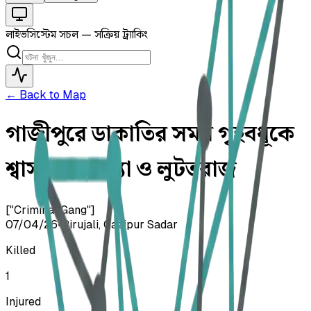
লাইভ
সিস্টেম সচল — সক্রিয় ট্র্যাকিং
← Back to Map
গাজীপুরে ডাকাতির সময় গৃহবধূকে
শ্বাসরোধে হত্যা ও লুটতরাজ
["Criminal Gang"]
07/04/26
•
Pirujali, Gazipur Sadar
Killed
1
Injured