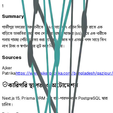
1
Summary
গাজীপুর সদরের পিরুজালীতে ২০২৬ সালের ৭ এপ্রিল দিবাগত রাতে এক
বাড়িতে ডাকাতির সময় বাধা দেওয়ায় আছমা আক্তার (৫৫) নামে এক নারীকে
গলায় গামছা পেঁচিয়ে হত্যা করা হয়েছে। ডাকাত দল এসময় নগদ সাড়ে তিন
লাখ টাকা ও স্বর্ণালংকার লুট করে নিয়ে যায়।
Sources
Ajker
Patrika
https://www.ajkerpatrika.com/bangladesh/gazipur/
কারিগরি স্থাপত্য ও অটোমেশন
Next.js 15, Prisma ORM এবং হাই-পারফরম্যান্স PostgreSQL দ্বারা
চালিত।