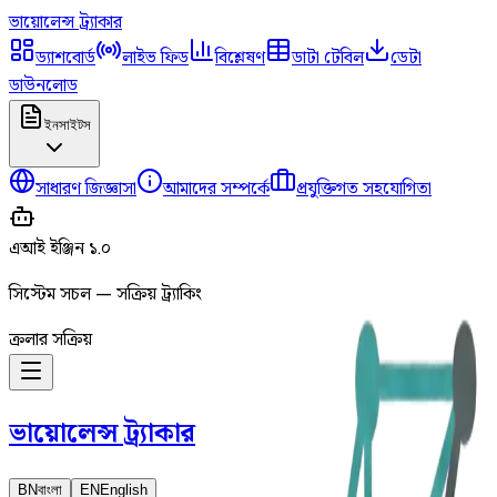
ভায়োলেন্স
ট্র্যাকার
ড্যাশবোর্ড
লাইভ ফিড
বিশ্লেষণ
ডাটা টেবিল
ডেটা
ডাউনলোড
ইনসাইটস
সাধারণ জিজ্ঞাসা
আমাদের সম্পর্কে
প্রযুক্তিগত সহযোগিতা
এআই ইঞ্জিন ১.০
সিস্টেম সচল — সক্রিয় ট্র্যাকিং
ক্রলার সক্রিয়
ভায়োলেন্স
ট্র্যাকার
BN
বাংলা
EN
English