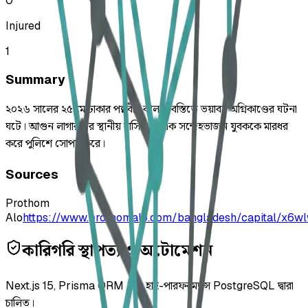
0
Injured
1
Summary
২০২৬ সালের ২৫ মে ঢাকার পল্লবীর কালশী বস্তিতে ভয়াবহ অগ্নিকাণ্ডের ঘটনা
ঘটে। আগুন লাগার পর স্থানীয় বাসিন্দারা এক সন্দেহভাজন যুবককে মারধর
করে পুলিশে সোপর্দ করে।
Sources
Prothom
Alo
https://www.prothomalo.com/bangladesh/capital/x6w
কারিগরি স্থাপত্য ও অটোমেশন
Next.js 15, Prisma ORM এবং হাই-পারফরম্যান্স PostgreSQL দ্বারা
চালিত।