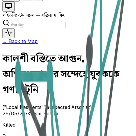
লাইভ
সিস্টেম সচল — সক্রিয় ট্র্যাকিং
← Back to Map
কালশী বস্তিতে আগুন,
অগ্নিসংযোগের সন্দেহে যুবককে
গণপিটুনি
["Local Residents","Suspected Arsonist"]
25/05/26
•
Kalshi, Pallabi
Killed