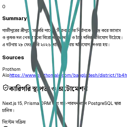
0
Summary
গাজীপুরের শ্রীপুরে সাফারি পার্কের সীমানাপ্রাচীর নির্মাণকে কেন্দ্র করে জাসাস
ও কৃষক দল নেতার মধ্যে বিরোধে ধাক্কাধাক্কি ও চাঁদা দাবির অভিযোগ উঠেছে।
এ ঘটনায় ২৮ ফেব্রুয়ারি ২০২৬ তারিখে থানায় অভিযোগ দেওয়া হয়।
Sources
Prothom
Alo
https://www.prothomalo.com/bangladesh/district/1b4h
কারিগরি স্থাপত্য ও অটোমেশন
Next.js 15, Prisma ORM এবং হাই-পারফরম্যান্স PostgreSQL দ্বারা
চালিত।
সিস্টেম সক্রিয়