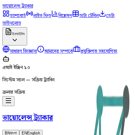
ভায়োলেন্স
ট্র্যাকার
ড্যাশবোর্ড
লাইভ ফিড
বিশ্লেষণ
ডাটা টেবিল
ডেটা
ডাউনলোড
ইনসাইটস
সাধারণ জিজ্ঞাসা
আমাদের সম্পর্কে
প্রযুক্তিগত সহযোগিতা
এআই ইঞ্জিন ১.০
সিস্টেম সচল — সক্রিয় ট্র্যাকিং
ক্রলার সক্রিয়
ভায়োলেন্স
ট্র্যাকার
BN
বাংলা
EN
English