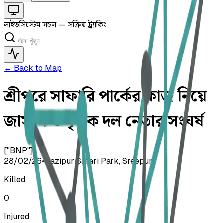
লাইভ
সিস্টেম সচল — সক্রিয় ট্র্যাকিং
← Back to Map
শ্রীপুরে সাফারি পার্কের কাজ নিয়ে
জাসাস ও কৃষক দল নেতার সংঘর্ষ
["BNP"]
28/02/26
•
Gazipur Safari Park, Sreepur
Killed
0
Injured