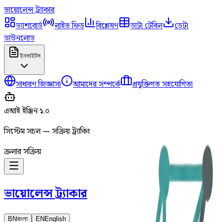
ভায়োলেন্স
ট্র্যাকার
ড্যাশবোর্ড
লাইভ ফিড
বিশ্লেষণ
ডাটা টেবিল
ডেটা
ডাউনলোড
ইনসাইটস
সাধারণ জিজ্ঞাসা
আমাদের সম্পর্কে
প্রযুক্তিগত সহযোগিতা
এআই ইঞ্জিন ১.০
সিস্টেম সচল — সক্রিয় ট্র্যাকিং
ক্রলার সক্রিয়
ভায়োলেন্স
ট্র্যাকার
BN
বাংলা
EN
English