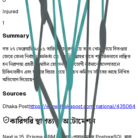
0
Injured
1
Summary
গত ২৭ ফেব্রুয়ারি ২০২৬ তারিখে ঠাকুরগাঁওয়ে তালা খোলা নিয়ে বিতণ্ডার
জেরে জেলা নির্বাচন কর্মকর্তা মো. ওয়ালিউল্লাহর হাতে শারীরিকভাবে লাঞ্ছিত
হন নিরাপত্তা প্রহরী ইসমাইল হোসেন। ভুক্তভোগী বর্তমানে হাসপাতালে
চিকিৎসাধীন এবং ঘটনার বিচার চেয়ে নির্বাচন কমিশন সচিবের কাছে লিখিত
অভিযোগ দিয়েছেন।
Sources
Dhaka Post
https://www.dhakapost.com/national/435064
কারিগরি স্থাপত্য ও অটোমেশন
Next.js 15, Prisma ORM এবং হাই-পারফরম্যান্স PostgreSQL দ্বারা