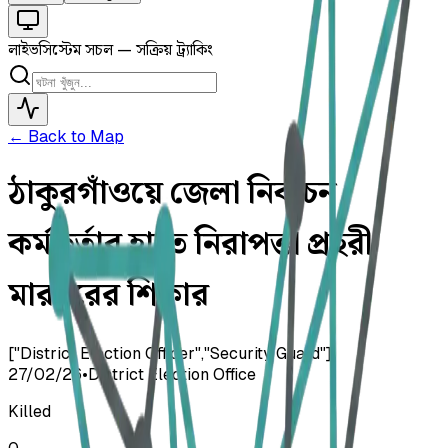
লাইভ
সিস্টেম সচল — সক্রিয় ট্র্যাকিং
← Back to Map
ঠাকুরগাঁওয়ে জেলা নির্বাচন
কর্মকর্তার হাতে নিরাপত্তা প্রহরী
মারধরের শিকার
["District Election Officer","Security Guard"]
27/02/26
•
District Election Office
Killed