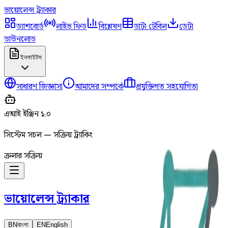
ভায়োলেন্স
ট্র্যাকার
ড্যাশবোর্ড
লাইভ ফিড
বিশ্লেষণ
ডাটা টেবিল
ডেটা
ডাউনলোড
ইনসাইটস
সাধারণ জিজ্ঞাসা
আমাদের সম্পর্কে
প্রযুক্তিগত সহযোগিতা
এআই ইঞ্জিন ১.০
সিস্টেম সচল — সক্রিয় ট্র্যাকিং
ক্রলার সক্রিয়
ভায়োলেন্স
ট্র্যাকার
BN
বাংলা
EN
English