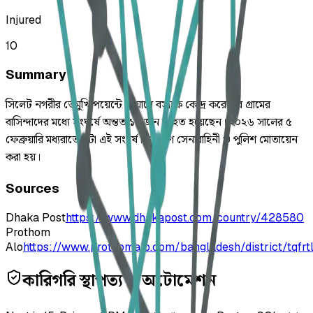
Injured
10
Summary
সিলেট নগরীর তেমুখি পয়েন্টে চেয়ারে বসাকে কেন্দ্র করে চার গ্রামের
বাসিন্দাদের মধ্যে সংঘর্ষে অন্তত ১০ জন আহত হয়েছেন। ২০২৬ সালের ৫
ফেব্রুয়ারি মধ্যরাতে ঘটা এই সংঘর্ষ নিয়ন্ত্রণে সেনাবাহিনী ও পুলিশ মোতায়েন
করা হয়।
Sources
Dhaka Post
https://www.dhakapost.com/country/428580
Prothom
Alo
https://www.prothomalo.com/bangladesh/district/tqfr
কারিগরি স্থাপত্য ও অটোমেশন