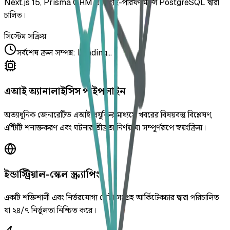
Next.js 15, Prisma ORM এবং হাই-পারফরম্যান্স PostgreSQL দ্বারা
চালিত।
সিস্টেম সক্রিয়
সর্বশেষ ক্রল সম্পন্ন
:
Loading...
এআই অ্যানালাইসিস পাইপলাইন
অত্যাধুনিক জেনারেটিভ এআই প্রযুক্তির মাধ্যমে খবরের বিষয়বস্তু বিশ্লেষণ,
এন্টিটি শনাক্তকরণ এবং ঘটনার তীব্রতা নির্ণয় যা সম্পূর্ণরূপে স্বয়ংক্রিয়।
ইন্ডাস্ট্রিয়াল-স্কেল স্ক্র্যাপিং
একটি শক্তিশালী এবং নির্ভরযোগ্য ডেটা সংগ্রহ আর্কিটেকচার দ্বারা পরিচালিত
যা ২৪/৭ নির্ভুলতা নিশ্চিত করে।