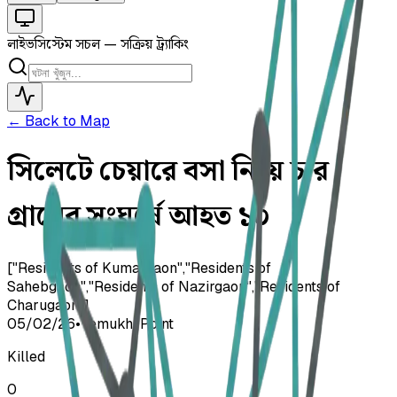
লাইভ
সিস্টেম সচল — সক্রিয় ট্র্যাকিং
← Back to Map
সিলেটে চেয়ারে বসা নিয়ে চার
গ্রামের সংঘর্ষে আহত ১০
["Residents of Kumargaon","Residents of
Sahebgaon","Residents of Nazirgaon","Residents of
Charugaon"]
05/02/26
•
Temukhi Point
Killed
0