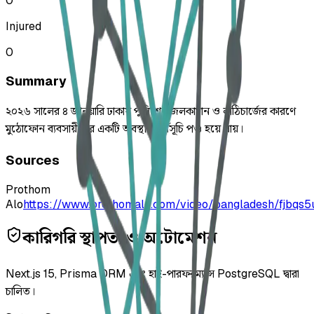
0
Injured
0
Summary
২০২৬ সালের ৪ জানুয়ারি ঢাকায় পুলিশের জলকামান ও লাঠিচার্জের কারণে
মুঠোফোন ব্যবসায়ীদের একটি অবস্থান কর্মসূচি পণ্ড হয়ে যায়।
Sources
Prothom
Alo
https://www.prothomalo.com/video/bangladesh/fjbqs5
কারিগরি স্থাপত্য ও অটোমেশন
Next.js 15, Prisma ORM এবং হাই-পারফরম্যান্স PostgreSQL দ্বারা
চালিত।