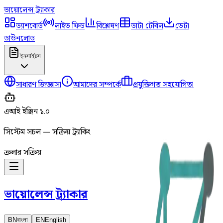
ভায়োলেন্স
ট্র্যাকার
ড্যাশবোর্ড
লাইভ ফিড
বিশ্লেষণ
ডাটা টেবিল
ডেটা
ডাউনলোড
ইনসাইটস
সাধারণ জিজ্ঞাসা
আমাদের সম্পর্কে
প্রযুক্তিগত সহযোগিতা
এআই ইঞ্জিন ১.০
সিস্টেম সচল — সক্রিয় ট্র্যাকিং
ক্রলার সক্রিয়
ভায়োলেন্স
ট্র্যাকার
BN
বাংলা
EN
English