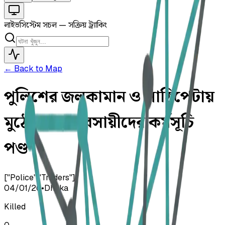
লাইভ
সিস্টেম সচল — সক্রিয় ট্র্যাকিং
← Back to Map
পুলিশের জলকামান ও লাঠিপেটায়
মুঠোফোন ব্যবসায়ীদের কর্মসূচি
পণ্ড
["Police","Traders"]
04/01/26
•
Dhaka
Killed