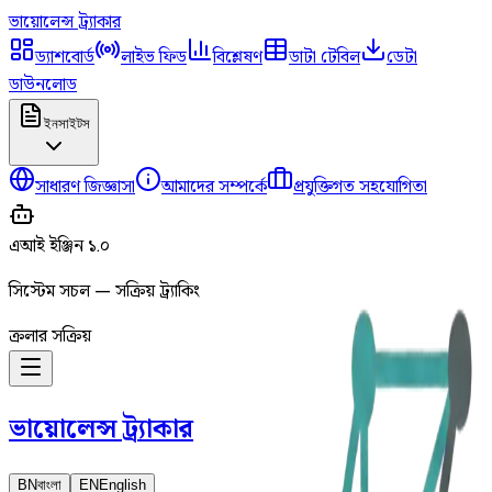
ভায়োলেন্স
ট্র্যাকার
ড্যাশবোর্ড
লাইভ ফিড
বিশ্লেষণ
ডাটা টেবিল
ডেটা
ডাউনলোড
ইনসাইটস
সাধারণ জিজ্ঞাসা
আমাদের সম্পর্কে
প্রযুক্তিগত সহযোগিতা
এআই ইঞ্জিন ১.০
সিস্টেম সচল — সক্রিয় ট্র্যাকিং
ক্রলার সক্রিয়
ভায়োলেন্স
ট্র্যাকার
BN
বাংলা
EN
English