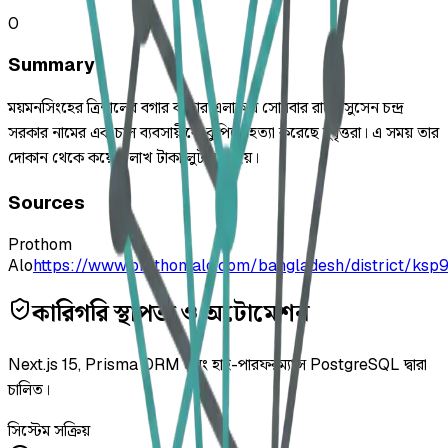
0
Summary
ময়মনসিংহের ত্রিশালের বগার বাজার এলাকায় সোমবার রাতে সুসেন চন্দ্র
সরকার নামের এক চাল ব্যবসায়ীকে কুপিয়ে হত্যা করেছে দুর্বৃত্তরা। এ সময় তার
দোকান থেকে কয়েক লাখ টাকা লুট করা হয়।
Sources
Prothom
Alo
https://www.prothomalo.com/bangladesh/district/ksp
কারিগরি স্থাপত্য ও অটোমেশন
Next.js 15, Prisma ORM এবং হাই-পারফরম্যান্স PostgreSQL দ্বারা
চালিত।
সিস্টেম সক্রিয়