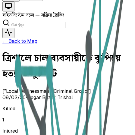
লাইভ
সিস্টেম সচল — সক্রিয় ট্র্যাকিং
← Back to Map
ত্রিশালে চাল ব্যবসায়ীকে কুপিয়ে
হত্যা ও লুটপাট
["Local Businessman","Criminal Group"]
09/02/26
•
Bogar Bazar, Trishal
Killed
1
Injured