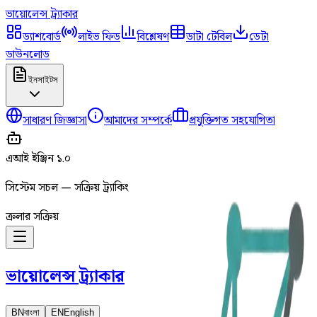
ভায়োলেন্স
ট্র্যাকার
ড্যাশবোর্ড
লাইভ ফিড
বিশ্লেষণ
ডাটা টেবিল
ডেটা
ডাউনলোড
ইনসাইটস
সাধারণ জিজ্ঞাসা
আমাদের সম্পর্কে
প্রযুক্তিগত সহযোগিতা
এআই ইঞ্জিন ১.০
সিস্টেম সচল — সক্রিয় ট্র্যাকিং
ক্রলার সক্রিয়
ভায়োলেন্স
ট্র্যাকার
BN
বাংলা
EN
English