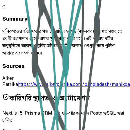
0
Summary
মানিকগঞ্জের হরিরামপুরে গত ১৪ এপ্রিল ২০২৬ (মঙ্গলবার) দিবাগত মধ্যরাতে
একটি মহাশ্মশান থেকে মাথার খুলি চুরির ঘটনা ঘটে। এই ঘটনায় ধর্মীয়
অনুভূতিতে আঘাত ও চুরির অভিযোগে তিনজনকে গ্রেপ্তার করে পুলিশ
আদালতে সোপর্দ করেছে।
Sources
Ajker
Patrika
https://www.ajkerpatrika.com/bangladesh/manikgan
কারিগরি স্থাপত্য ও অটোমেশন
Next.js 15, Prisma ORM এবং হাই-পারফরম্যান্স PostgreSQL দ্বারা
চালিত।