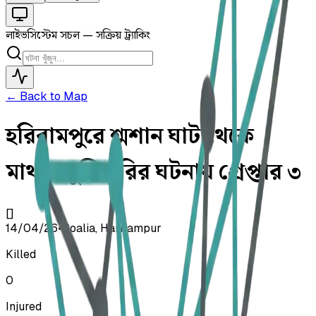
লাইভ
সিস্টেম সচল — সক্রিয় ট্র্যাকিং
← Back to Map
হরিরামপুরে শ্মশান ঘাট থেকে
মাথার খুলি চুরির ঘটনায় গ্রেপ্তার ৩
[]
14/04/26
•
Boalia, Harirampur
Killed
0
Injured